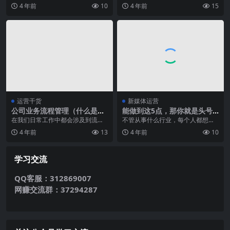
全渠道增长，为大家分享良品铺子
武将，好的武将将决定主公大人你
4 年前
10
4 年前
15
的成功经验。 作者：...
在天梯的地位，在过关...
运营干货
新媒体运营
公司业务流程管理（什么是业
能做到这5点，那你就是头号
务流程管理）
运营了
在我们日常工作中都会涉及到流程
不管从事什么行业，每个人都想成
管理，流程又分工作流程和业务流
为最厉害的那个人。那么在运营岗
4 年前
13
4 年前
10
程，那到底什么是业务...
如果想成为NO.1，...
学习交流
QQ客服：312869007
网赚交流群：37294287