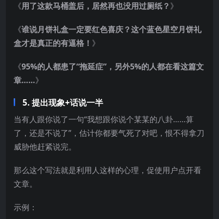
《
用了这款马桶盖后，居然再也没用过厕纸？
》
《
谁说月饼礼盒一定要红色喜庆？这个蓝色星空月饼礼
盒才是真正的有逼格！
》
《
95%的人都患了“拖延症”，另外5%的人都在看这篇文
章……
》
5. 提出现象+话说一半
当有人跟你说了一句“我想跟你说个某某的八卦……算
了，还是不说了”，估计你都要气死了对吧，恨不得拿刀
威胁他赶紧说完。
那么这个写法就是利用人这样的心理，促使用户点开看
文章。
示例：