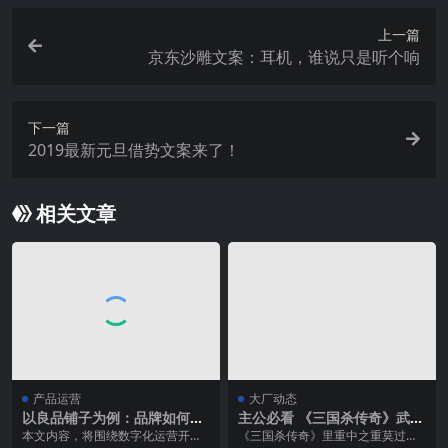
上一篇
京东沙雕文案：耳机，谁说只是听个响
下一篇
2019最新元旦借势文案来了！
相关文章
产品运营
大厂动态
以良品铺子为例：品牌如何做
主公必看 《三国杀传奇》武将
好数字化运营？
培养揭秘
本文内容，将围绕数字化运营开启
《三国杀传奇》里重中之重莫过于