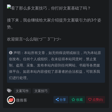
接下来，我会继续给大家介绍提升文案吸引力的3个姿
势。
欢迎留言~么么哒(づ￣ 3￣)づ~
声明：本站所有文章，如无特殊说明或标注，均为本站原
创发布。任何个人或组织，在未征得本站同意时，禁止复
制、盗用、采集、发布本站内容到任何网站、书籍等各类媒
体平台。如若本站内容侵犯了原著者的合法权益，可联系我
们进行处理。
文案写作
文案技巧
微推客
分享
收藏
点赞(
0
)