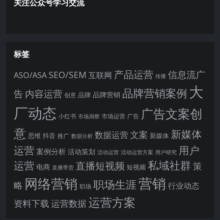
关注公众号学习交流
标签
产品运营
信息流广
SEO/SEM
ASO/ASA
互联网
传播
大
品牌营销案例
内容运营
告
品牌营销
品牌
创意
厂动态
广告文案创
小红书
市场洞察
市场运营
广告
意
新媒体
文案
数据运营
思维
抖音
新媒体
推广
数据分析
运营
用户
案例分析
活动策划
活动运营
活动运营方案
用户研究
运营
私域社群
直播短视频
策
电商
短视频
直播带货
网络营销
营销
职场生涯
略
行业动态
职场
运营方案
运营数据
资料下载