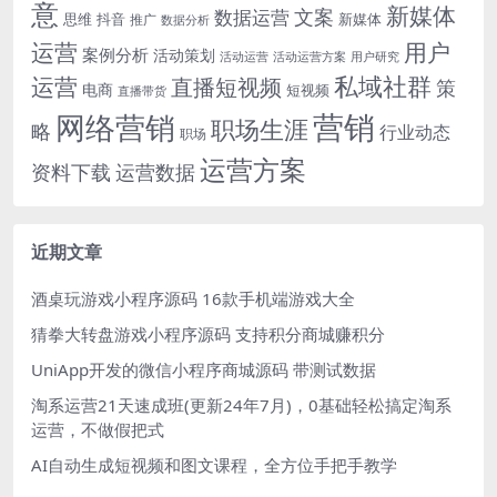
意
新媒体
文案
数据运营
思维
抖音
新媒体
推广
数据分析
运营
用户
案例分析
活动策划
活动运营
活动运营方案
用户研究
运营
私域社群
直播短视频
策
电商
短视频
直播带货
网络营销
营销
职场生涯
略
行业动态
职场
运营方案
运营数据
资料下载
近期文章
酒桌玩游戏小程序源码 16款手机端游戏大全
猜拳大转盘游戏小程序源码 支持积分商城赚积分
UniApp开发的微信小程序商城源码 带测试数据
淘系运营21天速成班(更新24年7月)，0基础轻松搞定淘系
运营，不做假把式
AI自动生成短视频和图文课程，全方位手把手教学