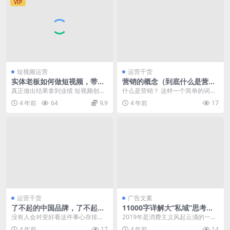
VIP
短视频运营
运营干货
实体老板如何做短视频，带你
营销的概念（到底什么是营
玩转短视频操作流程，流量
销？）
真正做出结果拿到业绩 短视频创业
什么是营销？ 这样一个简单的词，
+业绩信增!
起号实操班 课程针对实体老板、实
可能所有人都认识，但是所有人又
4 年前
64
9.9
4 年前
17
体工厂老板、个人...
都说不清楚。 有的...
运营干货
广告文案
了不起的中国品牌，了不起的
11000字详解大“私域”思考，
中国成分“喜默因”
涉及微信、抖音以及认知层
没有人会对变好看这件事心存排
2019年是消费主义风起云涌的一
斥。即使在宏观环境短期下滑的背
年，是直播流量、下沉市场爆发形
4 年前
17
4 年前
14