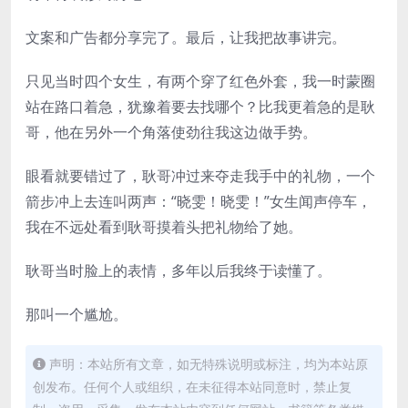
文案和广告都分享完了。最后，让我把故事讲完。
只见当时四个女生，有两个穿了红色外套，我一时蒙圈
站在路口着急，犹豫着要去找哪个？比我更着急的是耿
哥，他在另外一个角落使劲往我这边做手势。
眼看就要错过了，耿哥冲过来夺走我手中的礼物，一个
箭步冲上去连叫两声：“晓雯！晓雯！”女生闻声停车，
我在不远处看到耿哥摸着头把礼物给了她。
耿哥当时脸上的表情，多年以后我终于读懂了。
那叫一个尴尬。
声明：本站所有文章，如无特殊说明或标注，均为本站原
创发布。任何个人或组织，在未征得本站同意时，禁止复