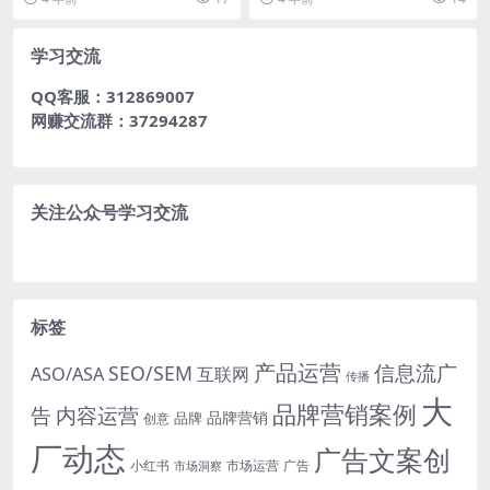
景中，美妆市场的表现依...
成星火燎原之势的一...
学习交流
QQ客服：312869007
网赚交流群：37294287
关注公众号学习交流
标签
产品运营
信息流广
SEO/SEM
ASO/ASA
互联网
传播
大
品牌营销案例
内容运营
告
品牌营销
品牌
创意
厂动态
广告文案创
小红书
市场洞察
市场运营
广告