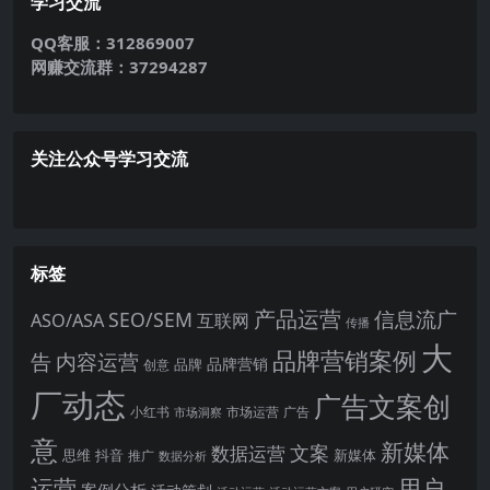
学习交流
QQ客服：312869007
网赚交流群：37294287
关注公众号学习交流
标签
产品运营
信息流广
SEO/SEM
ASO/ASA
互联网
传播
大
品牌营销案例
内容运营
告
品牌营销
品牌
创意
厂动态
广告文案创
小红书
市场洞察
市场运营
广告
意
新媒体
文案
数据运营
思维
抖音
新媒体
推广
数据分析
运营
用户