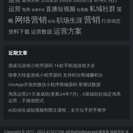
案例分析
活动策划
活动运营
活动运营方案
用户研究
运营
私域社群
直播短视频
策
电商
短视频
直播带货
网络营销
营销
职场生涯
略
行业动态
职场
运营方案
运营数据
资料下载
近期文章
酒桌玩游戏小程序源码 16款手机端游戏大全
猜拳大转盘游戏小程序源码 支持积分商城赚积分
UniApp开发的微信小程序商城源码 带测试数据
淘系运营21天速成班(更新24年7月)，0基础轻松搞定淘系
运营，不做假把式
AI自动生成短视频和图文课程，全方位手把手教学
Copyright © 2017 - 2022 413Z.COM. All RightsReserved.
微推客
版权所有 未