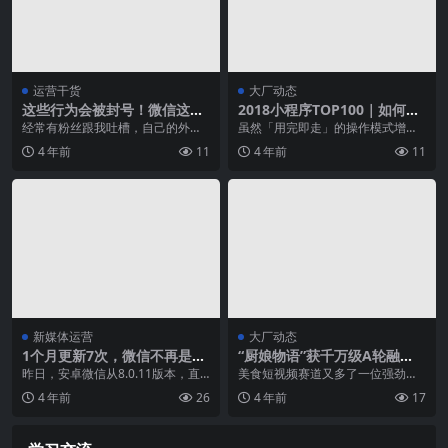
运营干货
大厂动态
这些行为会被封号！微信这几
2018小程序TOP100｜如何在
条规则你知道吗？
短生命周期内实现用户增长？
经常有粉丝跟我吐槽，自己的外部
虽然「用完即走」的操作模式增加
链接/微信号/公众号被封禁，有的还
了用户留存的难度，但随着大众使
4 年前
11
4 年前
11
被永久封号。 为...
用小程序解决城市生活...
新媒体运营
大厂动态
1个月更新7次，微信不再是那
“厨娘物语”获千万级A轮融
个微信
资，用美食短视频征服千万少
昨日，安卓微信从8.0.11版本，直
美食短视频赛道又多了一位强劲对
女心
接跳到8.0.14版本并开始内测，而
手。新榜刚刚获悉，美食自媒体“厨
4 年前
26
4 年前
17
隔壁iO...
娘物语”已完成千万...