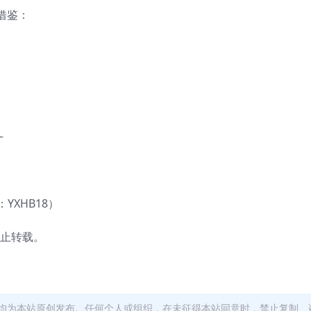
借鉴：
~
YXHB18）
禁止转载。
均为本站原创发布。任何个人或组织，在未征得本站同意时，禁止复制、