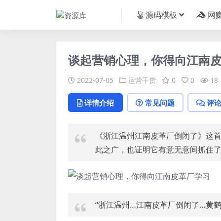
源码模板
网
谈起营销心理，你得向江南
2022-07-05
运营干货
0
0
18
详情介绍
常见问题
评
《浙江温州江南皮革厂倒闭了》这
此之广，也证明它有意无意间抓住
“浙江温州…江南皮革厂倒闭了…黄鹤