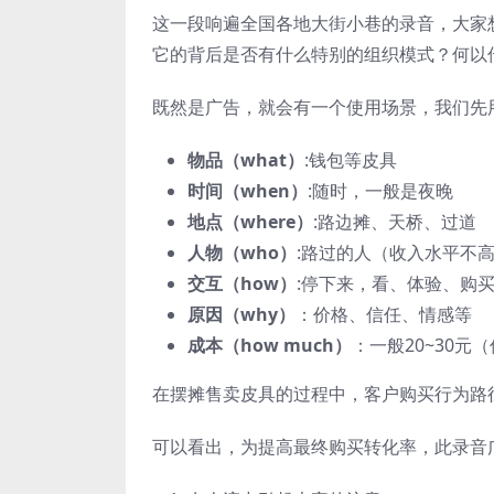
这一段响遍全国各地大街小巷的录音，大家
它的背后是否有什么特别的组织模式？何以
既然是广告，就会有一个使用场景，我们先
物品（what）
:钱包等皮具
时间（when）
:随时，一般是夜晚
地点（where）
:路边摊、天桥、过道
人物（who）
:路过的人（收入水平不
交互（how）
:停下来，看、体验、购
原因（why）
：价格、信任、情感等
成本（how much）
：一般20~30元（
在摆摊售卖皮具的过程中，客户购买行为路
可以看出，为提高最终购买转化率，此录音