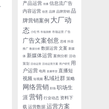
产品运营
信息流广告
传播
，
品
内容运营
品牌营销
品牌
创意
大厂动
牌营销案例
态
小红书
市场洞察
市场运营
广告
广告文案创意
思维
抖音
文案
数据运营
新媒
推广
数据分析
新媒体运营
案例分析
活动
体
用
策划
活动运营
活动运营方案
用户研究
户运营
直播短
电商
直播带货
私域社群
视频
策略
短视频
网络营销
职场生
职场
营销
涯
资料下
行业动态
运营方案
运营数据
载