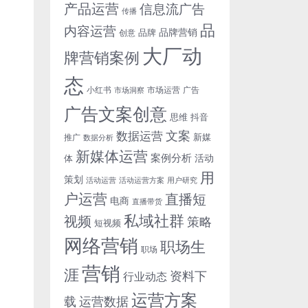
产品运营
信息流广告
传播
品
内容运营
品牌营销
品牌
创意
大厂动
牌营销案例
态
小红书
市场洞察
市场运营
广告
广告文案创意
思维
抖音
文案
数据运营
新媒
推广
数据分析
新媒体运营
案例分析
活动
体
用
策划
活动运营
活动运营方案
用户研究
户运营
直播短
电商
直播带货
私域社群
视频
策略
短视频
网络营销
职场生
职场
营销
涯
资料下
行业动态
运营方案
运营数据
载