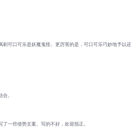
讽刺可口可乐是妖魔鬼怪。更厉害的是，可口可乐巧妙地予以还
结合。
写了一些借势文案。写的不好，欢迎指正。