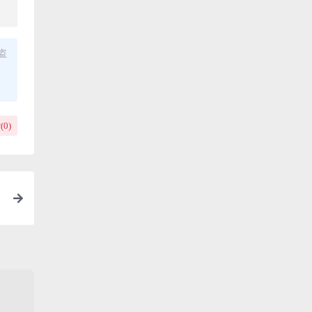
盗
(
0
)