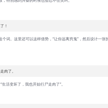
致，特别感到兴奋的时候也会忍不住尖叫。
鬼了！
这个词。这里还可以这样借势，“让你远离穷鬼”，然后设计一张
尸走肉了。
，“生活变坏了，我也开始行尸走肉了”。