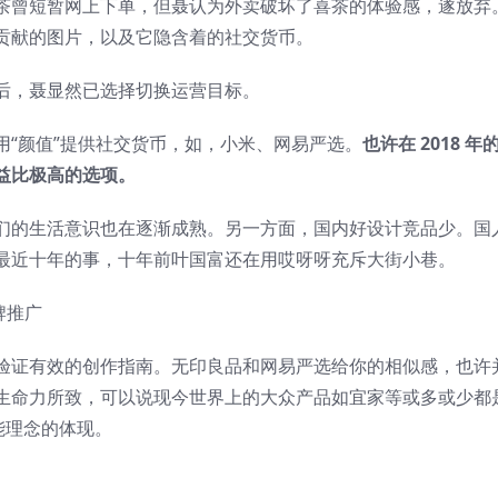
茶曾短暂网上下单，但聂认为外卖破坏了喜茶的体验感，遂放弃
贡献的图片，以及它隐含着的社交货币。
后，聂显然已选择切换运营目标。
用“颜值”提供社交货币，如，小米、网易严选。
也许在 2018 年
益比极高的选项。
们的生活意识也在逐渐成熟。另一方面，国内好设计竞品少。国
最近十年的事，十年前叶国富还在用哎呀呀充斥大街小巷。
验证有效的创作指南。无印良品和网易严选给你的相似感，也许
生命力所致，可以说现今世界上的大众产品如宜家等或多或少都
跟随功能理念的体现。