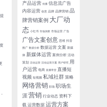
产品运营
信息流广告
传播
品
内容运营
品牌营销
品牌
创意
场提
大厂动
牌营销案例
态
小红书
市场洞察
市场运营
广告
广告文案创意
思维
抖音
度
文案
数据运营
新媒
推广
数据分析
新媒体运营
案例分析
活动
体
用
策划
更
活动运营
活动运营方案
用户研究
户运营
直播短
电商
直播带货
私域社群
视频
策略
短视频
网络营销
职场生
职场
作，
营销
涯
资料下
行业动态
运营方案
运营数据
载