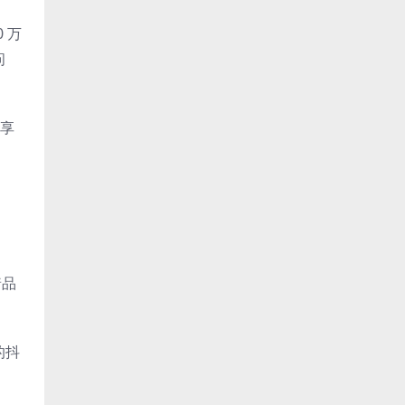
 万
问
分享
着品
的抖