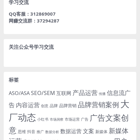
学习交流
QQ客服：312869007
网赚交流群：37294287
关注公众号学习交流
标签
产品运营
信息流广
SEO/SEM
ASO/ASA
互联网
传播
大
品牌营销案例
内容运营
告
品牌营销
品牌
创意
厂动态
广告文案创
小红书
市场洞察
市场运营
广告
意
新媒体
文案
数据运营
思维
抖音
新媒体
推广
数据分析