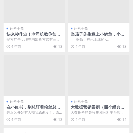
运营干货
运营干货
快来抄作业！老司机教你如何
当茄子先生遇上小鲸鱼，小伙
设置关键词出价
伴们齐呼：在一起
搜索广告，现在的出价方式有三
据悉，在已上线的F...
种，cpc模式、ocpc模式和ocpm模
4 年前
13
4 年前
13
式。 cpc...
运营干货
运营干货
在小红书，别总盯着粉丝总量
大数据营销案例（四个经典的
看
大数据营销案例）
最近又开始有人找我Battle了，原
大数据营销是收集和分析平台数据
因是他觉的在小红书里内容不太重
以获得相关用户的某些特征，然后
4 年前
12
4 年前
14
要，这个内容不...
以一定程度的针对性，...