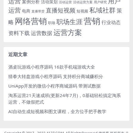
运营
用户
案例分析
活动策划
活动运营
活动运营方案
用户研究
运营
私域社群
直播短视频
策
电商
短视频
直播带货
网络营销
营销
职场生涯
略
行业动态
职场
运营方案
运营数据
资料下载
近期文章
酒桌玩游戏小程序源码 16款手机端游戏大全
猜拳大转盘游戏小程序源码 支持积分商城赚积分
UniApp开发的微信小程序商城源码 带测试数据
淘系运营21天速成班(更新24年7月)，0基础轻松搞定淘系
运营，不做假把式
AI自动生成短视频和图文课程，全方位手把手教学