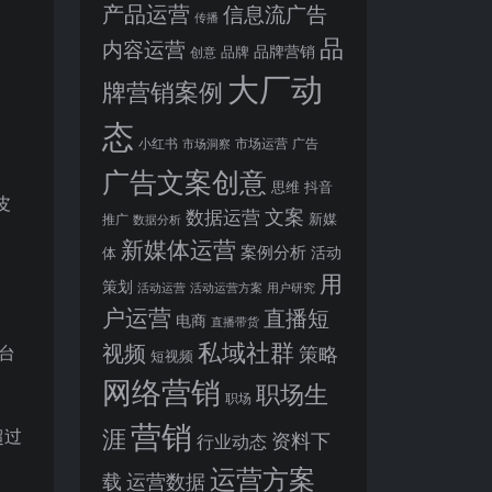
产品运营
信息流广告
传播
品
内容运营
品牌营销
品牌
创意
大厂动
牌营销案例
态
小红书
市场洞察
市场运营
广告
广告文案创意
思维
抖音
皮
文案
数据运营
新媒
推广
数据分析
新媒体运营
案例分析
活动
体
用
策划
活动运营
活动运营方案
用户研究
户运营
直播短
电商
直播带货
私域社群
视频
台
策略
短视频
网络营销
职场生
职场
营销
涯
超过
资料下
行业动态
。
运营方案
运营数据
载