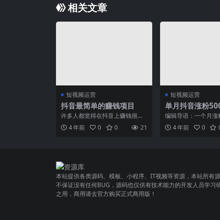
相关文章
短视频运营
短视频运营
抖音最简单的赚钱项目
单月抖音涨粉50
战类网红玲爷的
许多人都觉得在抖音上赚钱很
编辑导语：一个月涨粉
难，尤其还有一些人在抖音上亏
粉丝总数突破千万，
4 年前
0
0
21
4 年前
0
了几百万。 大家都想靠直播...
部达人玲爷为何这么火？
本站提供各类源码、模板、小程序、IT视频等资源，本站所有
不保证没有任何BUG，源码也仅供有技术能力的开发人员学习
之用，商用请去官方购买正式商用版！