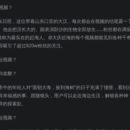
东日照，这位带着山东口音的大汉，每次都会在视频的结尾露一
。他会把没长大的、能表演卧沙的生物全部放生……粉丝都在调
此被称为最实在的赶海人。@大庆赶海的每个视频都能见到各种千
吸引了超过820w粉丝的关注。
和发酵？
市中的年轻人对“面朝大海，捡到海鲜”的日子充满了憧憬，看到
有幸福感的事。跟随镜头，用户可以走近海边生活，解锁各种神
洋的探索欲。