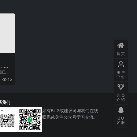
首页
，抖
剧已经
用户
中心
视频侵
15
..
会员
介绍
系我们
如有BUG或建议可与我们在线
联系或关注公众号学习交流。
QQ
客服