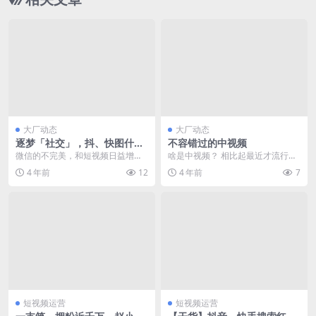
大厂动态
大厂动态
逐梦「社交」，抖、快图什
不容错过的中视频
么？
微信的不完美，和短视频日益增长
啥是中视频？ 相比起最近才流行起
的活跃用户数和使用时长，让抖
来的“中视频”，大多数人对于视频行
4 年前
12
4 年前
7
音、快手为代表的视频社...
业里的另外两个...
短视频运营
短视频运营