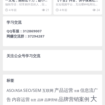
一支笔，拥粉近千万，赵小黎
【干货】抖音、快手搜索红利
是如何在绘画领域一路蹿红
来袭，商家、达人该如何应
编辑导语：经常刷抖音的人，应该
在短视频平台，无论哪种电商玩
的？
对？
都刷到过赵小黎。抖音里面展示艺
法，都存在三个基本要素：触点，
4 年前
21
4 年前
24
术世界的创作者并不少...
需求，信任。 商家、达...
学习交流
QQ客服：312869007
网赚交流群：37294287
关注公众号学习交流
标签
产品运营
信息流广
SEO/SEM
ASO/ASA
互联网
传播
大
品牌营销案例
内容运营
告
品牌营销
品牌
创意