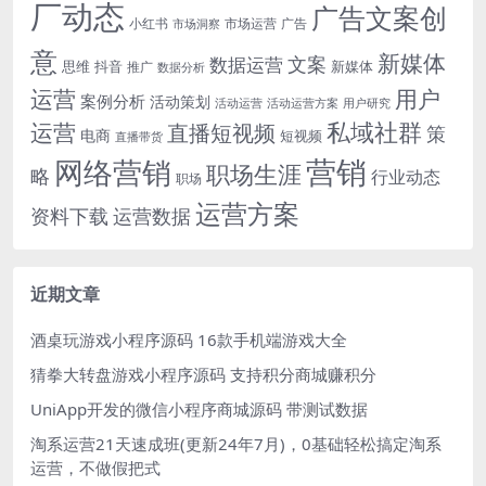
厂动态
广告文案创
小红书
市场洞察
市场运营
广告
意
新媒体
文案
数据运营
思维
抖音
新媒体
推广
数据分析
运营
用户
案例分析
活动策划
活动运营
活动运营方案
用户研究
运营
私域社群
直播短视频
策
电商
短视频
直播带货
网络营销
营销
职场生涯
略
行业动态
职场
运营方案
运营数据
资料下载
近期文章
酒桌玩游戏小程序源码 16款手机端游戏大全
猜拳大转盘游戏小程序源码 支持积分商城赚积分
UniApp开发的微信小程序商城源码 带测试数据
淘系运营21天速成班(更新24年7月)，0基础轻松搞定淘系
运营，不做假把式