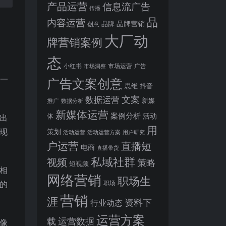
产品运营
信息流广告
传播
品
内容运营
品牌营销
品牌
创意
大厂动
牌营销案例
态
小红书
市场洞察
市场运营
广告
一
广告文案创意
思维
抖音
文案
数据运营
新媒
推广
数据分析
新媒体运营
案例分析
活动
体
出
用
现
策划
活动运营
活动运营方案
用户研究
户运营
直播短
电商
直播带货
私域社群
视频
策略
短视频
相
网络营销
职场生
的
职场
营销
涯
资料下
行业动态
运营方案
运营数据
载
像