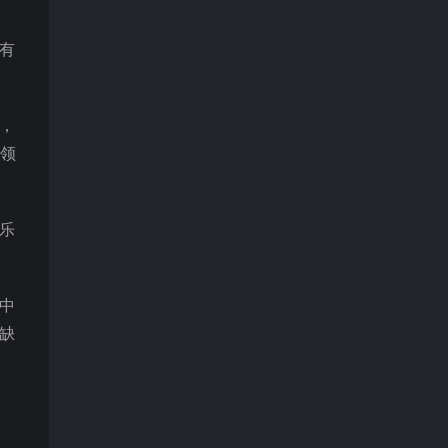
有
量，
领
乐
中
缺