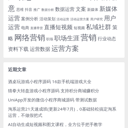
意
新媒体
文案
数据运营
思维
抖音
新媒体
推广
数据分析
运营
用户
案例分析
活动策划
活动运营
活动运营方案
用户研究
运营
私域社群
直播短视频
策
电商
短视频
直播带货
网络营销
营销
职场生涯
略
行业动态
职场
运营方案
运营数据
资料下载
近期文章
酒桌玩游戏小程序源码 16款手机端游戏大全
猜拳大转盘游戏小程序源码 支持积分商城赚积分
UniApp开发的微信小程序商城源码 带测试数据
淘系运营21天速成班(更新24年7月)，0基础轻松搞定淘系
运营，不做假把式
AI自动生成短视频和图文课程，全方位手把手教学