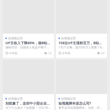
短视频运营
短视频运营
UP主收入下降80%，做B站不
158位UP主涨粉百万，B站的2
香了？
021被知识和鬼畜占领
编辑导语：自媒体人收益不断下滑
1月21日晚，超3500万人观看了B
背后有哪些原因？UP主还值得继续
站2021百大UP主颁奖典礼，直播间
4 年前
12
4 年前
27
做吗？ 最近，一些...
飘满了各...
短视频运营
短视频运营
别犹豫了，这些中小型企业和
短视频脚本该怎么写?
个人已经在抖音上赚的盆满钵
当下什么最火？短视频！ 2021年1
要学会写短视频脚本。当然，对于