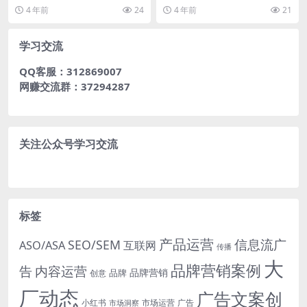
满
月5日，抖音公布了《2020抖音数
初次接触脚本的朋友来说，一定完
4 年前
24
4 年前
21
据报告(完...
全不知道从何入手。所...
学习交流
QQ客服：312869007
网赚交流群：37294287
关注公众号学习交流
标签
产品运营
信息流广
SEO/SEM
ASO/ASA
互联网
传播
大
品牌营销案例
内容运营
告
品牌营销
品牌
创意
厂动态
广告文案创
小红书
市场洞察
市场运营
广告