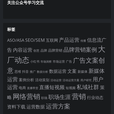
关注公众号学习交流
标签
产品运营
信息流广
SEO/SEM
ASO/ASA
互联网
传播
大
品牌营销案例
内容运营
告
品牌营销
品牌
创意
厂动态
广告文案创
小红书
市场洞察
市场运营
广告
意
新媒体
文案
数据运营
思维
抖音
新媒体
推广
数据分析
运营
用户
案例分析
活动策划
活动运营
活动运营方案
用户研究
运营
私域社群
直播短视频
策
电商
短视频
直播带货
网络营销
营销
职场生涯
略
行业动态
职场
运营方案
运营数据
资料下载