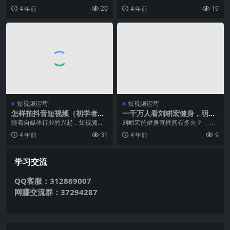
方向上给与我们一些指导性的意
视频带货风靡，无数商家或个人在
4 年前
20
4 年前
19
见，同时我们也需要一...
流量的时代挣得盆满钵...
短视频运营
短视频运营
怎样拍抖音短视频（初学者怎
一千万人看刘畊宏健身，明星
样拍抖音短视频）
直播的尽头不止带货
随着自媒体行业的兴起，短视频成
刘畊宏的健身直播间有多火？ 根
为自媒体领域的热门，很多普通人
据第三方平台数据，4月17日，他
4 年前
31
4 年前
9
也参与到短视频的创作...
在抖音进行...
学习交流
QQ客服：312869007
网赚交流群：37294287