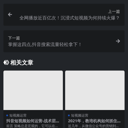
上一篇
全网播放近百亿次！沉浸式短视频为何持续火爆？
下一篇
掌握这四点,抖音搜索流量轻松拿下！
相关文章
短视频运营
短视频运营
抖音短视频如何运营-战术层面
2021年，教培机构如何抓住视
的建议
频号的流量？
前言 策略总是宏观的，它可以在大
近几年，从微信公众号的营销到短