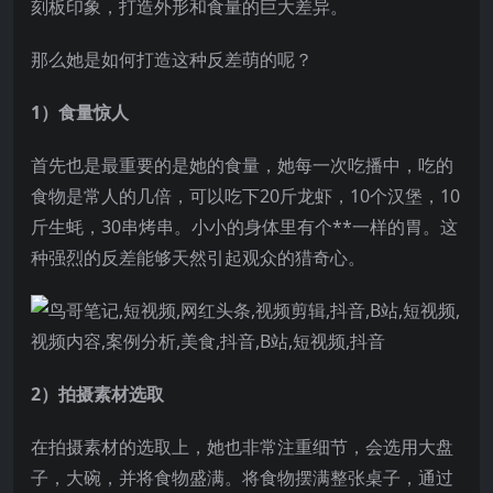
刻板印象，打造外形和食量的巨大差异。
那么她是如何打造这种反差萌的呢？
1）食量惊人
首先也是最重要的是她的食量，她每一次吃播中，吃的
食物是常人的几倍，可以吃下20斤龙虾，10个汉堡，10
斤生蚝，30串烤串。小小的身体里有个**一样的胃。这
种强烈的反差能够天然引起观众的猎奇心。
2）拍摄素材选取
在拍摄素材的选取上，她也非常注重细节，会选用大盘
子，大碗，并将食物盛满。将食物摆满整张桌子，通过