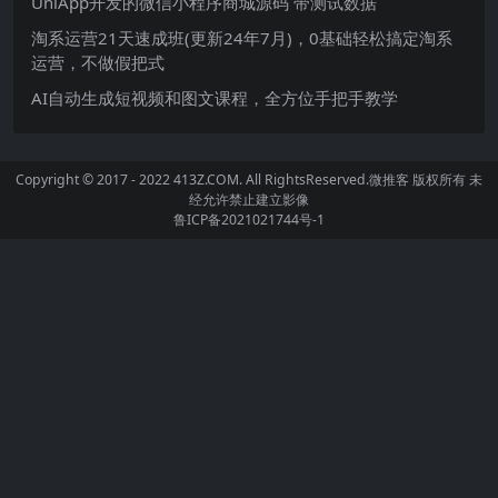
UniApp开发的微信小程序商城源码 带测试数据
淘系运营21天速成班(更新24年7月)，0基础轻松搞定淘系
运营，不做假把式
AI自动生成短视频和图文课程，全方位手把手教学
Copyright © 2017 - 2022 413Z.COM. All RightsReserved.
微推客
版权所有 未
经允许禁止建立影像
鲁ICP备2021021744号-1