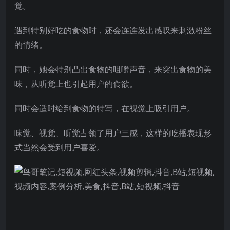
觉。
遇到特别好吃的食物时，还会连连发出感叹来刺激粉丝
的情绪。
同时，她会特别凸出食物的咀嚼声音，来突出食物的美
味，从听觉上也引起用户的食欲。
同时会适时给到食物的特写，在视觉上吸引用户。
味觉、视觉、听觉占领了用户三感，这样的吃播表现形
式当然会受到用户喜爱。