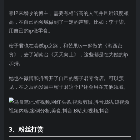
靠IP来增收的博主，需要有相当高的人气并且辨识度颇
高，在自己的领域做到了一定的声望。比如：李子柒。
用自己的ip做零食。
密子君也在尝试ip之路，和芒果tv一起做的《湘西密
食》，去了湖南台《天天向上》，这些都是在为她的ip
加持。
她也在微博和抖音开了自己的密子君零食店。可以预
见，在之后的发展中密子君这个IP还会用在其他领域。
3、粉丝打赏