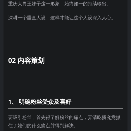
重庆大胃王妹子这一形象，始终如一的持续输出。
深耕一个垂直人设，这样才能让这个人设深入人心。
02 内容策划
1、 明确粉丝受众及喜好
要吸引粉丝，首先得了解粉丝的痛点，弄清吃播究竟抓
住了她们的什么痛点并得到解决。