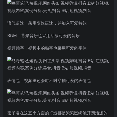
语气语速：采用变速语速，并加入可爱特效
BGM：背景音乐也采用活泼可爱的音乐
视频贴字：视频中的贴字也采用可爱的字体
表情包：视频里还会时不时穿插可爱的表情包
密子君在这五个方面的打造都是紧紧围绕她开朗活泼的