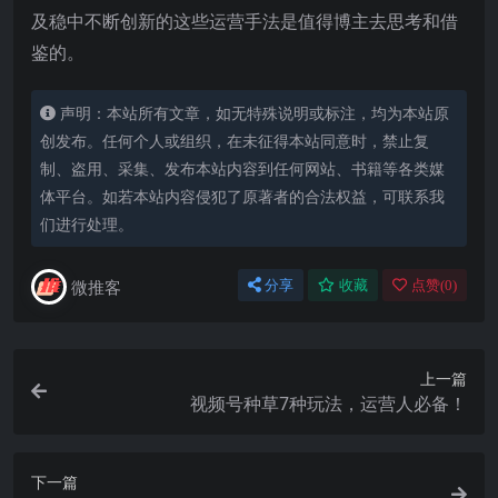
及稳中不断创新的这些运营手法是值得博主去思考和借
鉴的。
声明：本站所有文章，如无特殊说明或标注，均为本站原
创发布。任何个人或组织，在未征得本站同意时，禁止复
制、盗用、采集、发布本站内容到任何网站、书籍等各类媒
体平台。如若本站内容侵犯了原著者的合法权益，可联系我
们进行处理。
微推客
分享
收藏
点赞(
0
)
上一篇
视频号种草7种玩法，运营人必备！
下一篇