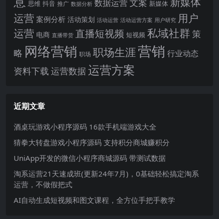
意
新媒体
文案
数据运营
思维
抖音
新媒体
推广
数据分析
运营
用户
案例分析
活动策划
活动运营
活动运营方案
用户研究
运营
私域社群
直播短视频
策
电商
短视频
直播带货
网络营销
营销
职场生涯
略
行业动态
职场
运营方案
运营数据
资料下载
近期文章
酒桌玩游戏小程序源码 16款手机端游戏大全
猜拳大转盘游戏小程序源码 支持积分商城赚积分
UniApp开发的微信小程序商城源码 带测试数据
淘系运营21天速成班(更新24年7月)，0基础轻松搞定淘系
运营，不做假把式
AI自动生成短视频和图文课程，全方位手把手教学