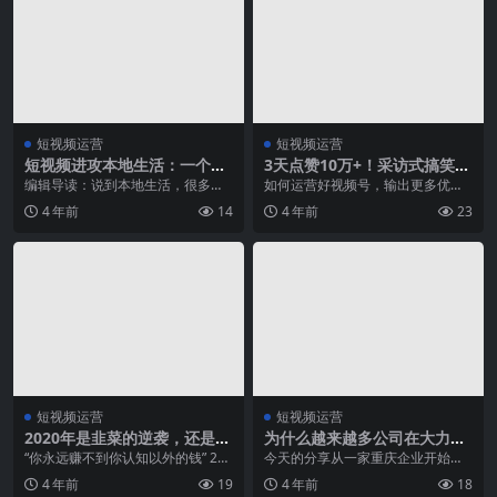
短视频运营
短视频运营
短视频进攻本地生活：一个目
3天点赞10万+！采访式搞笑内
标，两种思路，三大环节
容如何爆火出圈？
编辑导读：说到本地生活，很多人
如何运营好视频号，输出更多优质
的第一印象就是美团。而作为短视
内容、打造爆款是许多创作者所关
4 年前
14
4 年前
23
频产品，抖音和快手已...
注的，我们精选上周（...
短视频运营
短视频运营
2020年是韭菜的逆袭，还是知
为什么越来越多公司在大力搞
识付费的狂欢？
短视频，却做得一塌糊涂？
“你永远赚不到你认知以外的钱” 202
今天的分享从一家重庆企业开始，
0年已经过去，2020年抖音带给我
也是大家比较熟悉的一家企业：江
4 年前
19
4 年前
18
的几个关...
小白。 2012年整...