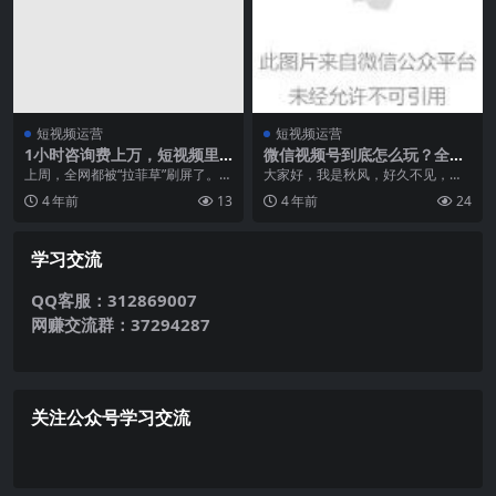
短视频运营
短视频运营
1小时咨询费上万，短视频里
微信视频号到底怎么玩？全流
的情感博主有“钱景”吗?
程解析来了！
上周，全网都被“拉菲草”刷屏了。
大家好，我是秋风，好久不见，今
故事起源于某男生给女朋友送的六
天来和大家聊聊流量的事情~平时我
4 年前
13
4 年前
24
周年礼物，巨大的...
们总是在找流量，但...
学习交流
QQ客服：312869007
网赚交流群：37294287
关注公众号学习交流