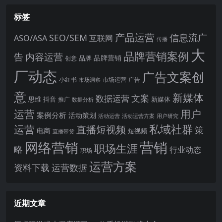
标签
产品运营
信息流广
SEO/SEM
ASO/ASA
互联网
传播
大
品牌营销案例
内容运营
告
品牌营销
品牌
创意
厂动态
广告文案创
小红书
市场洞察
市场运营
广告
意
新媒体
文案
数据运营
思维
抖音
新媒体
推广
数据分析
运营
用户
案例分析
活动策划
活动运营
活动运营方案
用户研究
运营
私域社群
直播短视频
策
电商
短视频
直播带货
网络营销
营销
职场生涯
略
行业动态
职场
运营方案
运营数据
资料下载
近期文章