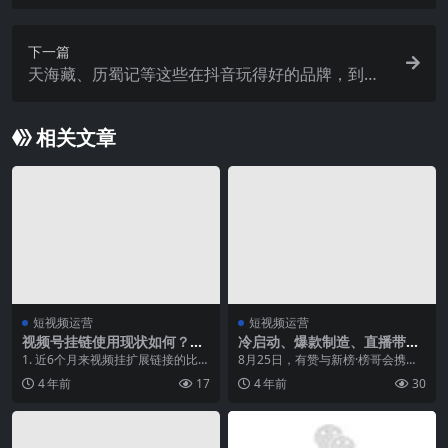
下一篇
天海藏、历蜀记等这些在抖音玩得好的品牌，到底
做对了什么？
相关文章
短视频运营
短视频运营
视频号挂链使用现状如何？我
冷启动、爆款制造、直播带
们研究了44.3万个挂链视频
货，百万粉丝视频号主运营秘
1. 近6个月来视频挂扩展链接的比例
8月25日，有赞与新榜·榜哥会携手
籍
呈稳步上升趋势，比例在30%左右
举办的线上峰会“连麦引领者——视
4 年前
17
4 年前
30
新榜统计了...
频号进阶全攻略...