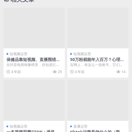
短视频运营
短视频运营
保健品靠短视频、直播围猎年
50万粉就能年入百万？心理类
轻人
账号如何靠内容升级变现
在抖音电商销量榜里，你知道扛把
在网上，有这么一批账号，它们非
子的产品是什么吗？ 诺特兰德多维
常接地气，又看似非常“高端”。 它
4 年前
29
4 年前
14
维生素片。 &nb...
们...
短视频运营
直播运营
一条视频获赞271W：港风博
tiktok运营是做什么的（新人