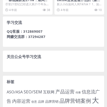
主如何在抖音制造爆款？
小白如何入局TikTok？）
尽管21世纪已经进入第21个年头，
新人小白如何入局TikTok？ 1、如
但每次看到上世纪八九十年代的香
何写出爆款文案？ 想要写出爆款文
4 年前
38
4 年前
10
港影视剧，还是会...
案，首先要...
学习交流
QQ客服：312869007
网赚交流群：37294287
关注公众号学习交流
标签
产品运营
信息流广
SEO/SEM
ASO/ASA
互联网
传播
大
品牌营销案例
内容运营
告
品牌营销
品牌
创意