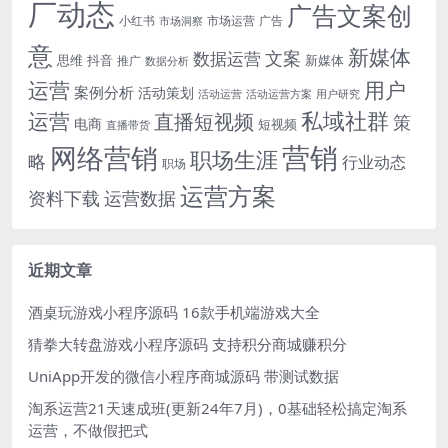
厂动态
广告文案创
小红书
市场洞察
市场运营
广告
意
新媒体
文案
数据运营
思维
抖音
新媒体
推广
数据分析
运营
用户
案例分析
活动策划
活动运营
活动运营方案
用户研究
运营
私域社群
直播短视频
策
电商
短视频
直播带货
网络营销
营销
职场生涯
略
行业动态
职场
运营方案
运营数据
资料下载
近期文章
酒桌玩游戏小程序源码 16款手机端游戏大全
猜拳大转盘游戏小程序源码 支持积分商城赚积分
UniApp开发的微信小程序商城源码 带测试数据
淘系运营21天速成班(更新24年7月)，0基础轻松搞定淘系
运营，不做假把式