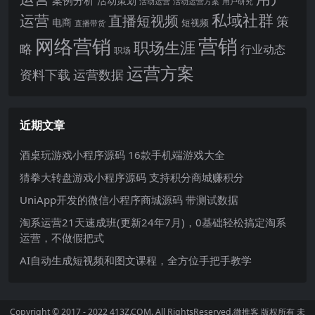
案例分析
活动策划
活动运营
活动运营方案
用户研究
运营
私域社群
直播短视频
策
电商
短视频
直播带货
网络营销
营销
职场生涯
略
行业动态
职场
运营方案
运营数据
资料下载
近期文章
酒桌玩游戏小程序源码 16款手机端游戏大全
猜拳大转盘游戏小程序源码 支持积分商城赚积分
UniApp开发的微信小程序商城源码 带测试数据
淘系运营21天速成班(更新24年7月)，0基础轻松搞定淘系
运营，不做假把式
AI自动生成短视频和图文课程，全方位手把手教学
Copyright © 2017 - 2022 413Z.COM. All RightsReserved.
微推客
版权所有 未