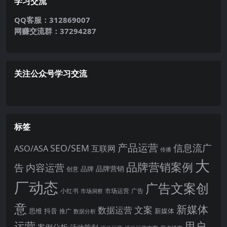
学习交流
QQ客服：312869007
网赚交流群：37294287
关注公众号学习交流
标签
产品运营
信息流广
SEO/SEM
ASO/ASA
互联网
传播
大
品牌营销案例
内容运营
告
品牌营销
品牌
创意
厂动态
广告文案创
小红书
市场洞察
市场运营
广告
意
新媒体
文案
数据运营
思维
抖音
新媒体
推广
数据分析
运营
用户