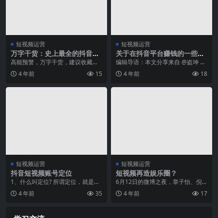
短视频运营
短视频运营
万字干货：史上最全的抖音运
关于在抖音平台赚钱的一些复
营攻略！
盘
高能预警，万字干货，建议收藏反
编辑导语：本文分享来自 @盗坤 关
复阅读 抖音平台作为近两年迅速崛
于抖音平台赚钱的复盘，记录了他
4 年前
15
4 年前
18
起的短视频APP，...
在一年多时间里，...
短视频运营
短视频运营
抖音短视频账号定位
短视频再造娱乐圈？
1、什么叫定位? 所谓定位，就是令
6月12日的微博之夜，章子怡、倪
你的企业和产品与众不同，形成核
妮、周冬雨、刘浩存四位“谋女郎”先
4 年前
35
4 年前
17
心竞争力；对受众...
后走上红毯，收...