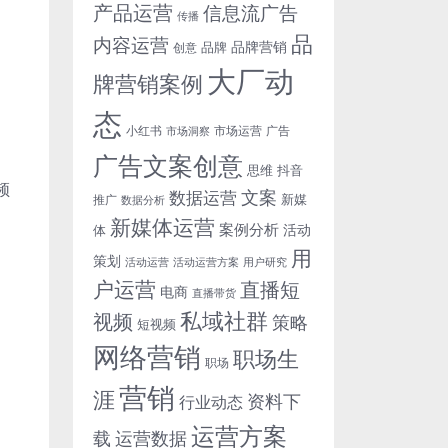
产品运营
信息流广告
传播
品
内容运营
品牌营销
品牌
创意
大厂动
牌营销案例
态
小红书
市场洞察
市场运营
广告
广告文案创意
思维
抖音
频
文案
数据运营
新媒
推广
数据分析
新媒体运营
案例分析
活动
体
用
策划
活动运营
活动运营方案
用户研究
户运营
直播短
电商
直播带货
私域社群
视频
策略
短视频
网络营销
职场生
职场
营销
涯
资料下
行业动态
运营方案
运营数据
载