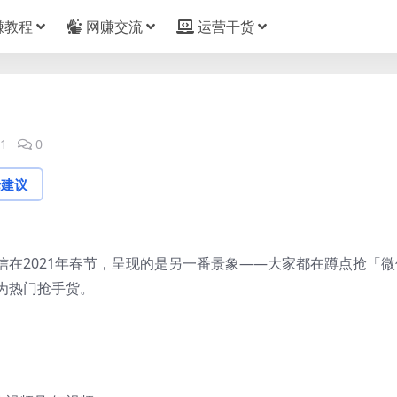
赚教程
网赚交流
运营干货
）
1
0
论建议
在2021年春节，呈现的是另一番景象——大家都在蹲点抢「微
为热门抢手货。