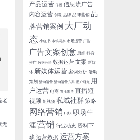
产品运营
信息流广告
传播
品
内容运营
品牌营销
品牌
创意
大厂动
牌营销案例
友
态
小红书
市场洞察
市场运营
广告
广告文案创意
思维
抖音
界
文案
数据运营
新媒
推广
数据分析
新媒体运营
案例分析
活动
体
用
策划
活动运营
活动运营方案
用户研究
户运营
直播短
电商
直播带货
私域社群
视频
提老
策略
短视频
网络营销
职场生
职场
营销
涯
默无
资料下
行业动态
运营方案
运营数据
载