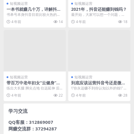
短视频运营
短视频运营
一本书就赚几十万，详解抖音
2021年，抖音还能赚到钱吗？
中老年人书单号的玩法
书单号本身抖音目前比较火热的一
最开始，大家可以想一个问题，今
个赛道，尤其是围绕中老年人卖书
年我们去做抖音还有机会吗？ 我觉
4 年前
14
4 年前
18
的账号一直在闷声发财...
得还是有的，机会有...
短视频运营
短视频运营
带百万中老年妇女“云健身”，
到底应该运营抖音号还是微信
也能卖货千万？
视频号？
练出大长腿 脚尖点地 往远延伸 后
\”你永远赚不到你认知以外的钱\” 今
背立直 脖子拉长 腹部收紧 1234，5
天有朋友在问我要不...
4 年前
22
4 年前
28
678...
学习交流
QQ客服：312869007
网赚交流群：37294287