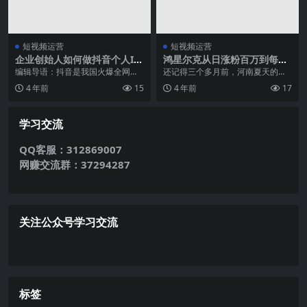
短视频运营
短视频运营
企业创始人如何做抖音个人I
鸿星尔克从日涨粉百万到每天
P?
掉粉1万，只用了3个月？
编辑导语：抖音是我国火爆全网的
还记得三个多月前，河南夏天的特
短频平台，抖音IP指是在抖音这个
大暴雨么？暴雨过后，很多企业都
4 年前
15
4 年前
17
平台上打造的个人品...
加入了捐款支援河南的...
学习交流
QQ客服：312869007
网赚交流群：37294287
关注公众号学习交流
标签