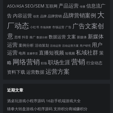
产品运营
信息流广
SEO/SEM
ASO/ASA
互联网
传播
大
品牌营销案例
内容运营
告
品牌营销
品牌
创意
厂动态
广告文案创
小红书
市场洞察
市场运营
广告
意
新媒体
文案
数据运营
思维
抖音
新媒体
推广
数据分析
运营
用户
案例分析
活动策划
活动运营
活动运营方案
用户研究
运营
私域社群
直播短视频
策
电商
短视频
直播带货
网络营销
营销
职场生涯
略
行业动态
职场
运营方案
运营数据
资料下载
近期文章
酒桌玩游戏小程序源码 16款手机端游戏大全
猜拳大转盘游戏小程序源码 支持积分商城赚积分