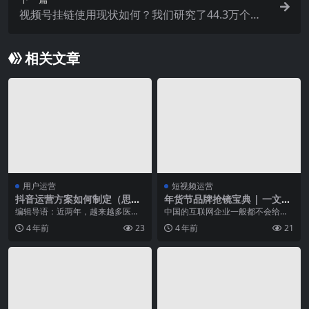
视频号挂链使用现状如何？我们研究了44.3万个挂
链视频
相关文章
用户运营
短视频运营
抖音运营方案如何制定（思考
年货节品牌抢镜宝典 | 一文读
抖音IP账号的运营策略）
懂抖音电商营销方法论
编辑导语：近两年，越来越多医生
中国的互联网企业一般都不会给自
在抖音短视频平台上成为网红。本
己设立明显的界限，现在的样子和
4 年前
23
4 年前
21
文作者便以医生抖音账...
最初的样子总是不太一...