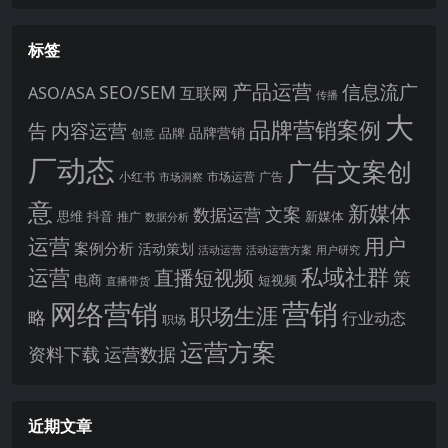
标签
产品运营
信息流广
SEO/SEM
ASO/ASA
互联网
传播
大
品牌营销案例
内容运营
告
品牌营销
品牌
创意
厂动态
广告文案创
小红书
市场洞察
市场运营
广告
意
新媒体
文案
数据运营
思维
抖音
新媒体
推广
数据分析
运营
用户
案例分析
活动策划
活动运营
活动运营方案
用户研究
运营
私域社群
直播短视频
策
电商
短视频
直播带货
网络营销
营销
职场生涯
略
行业动态
职场
运营方案
运营数据
资料下载
近期文章