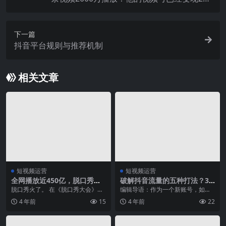
万，怎么做到的？
下一篇
抖音平台规则与推荐机制
相关文章
短视频运营
短视频运营
全网播放近450亿，脱口秀杀
破解抖音流量的五种打法？3
向短视频
分钟制作百万播放爆款
脱口秀火了。 在《脱口秀大会》第
编辑导语：作为一个新账号，如何
四季刚开播时，有实力的新人不断
能更快获取流量？又要如何制作爆
4 年前
15
4 年前
22
炸场，台下观众爆笑...
款短视频呢？本文作者...