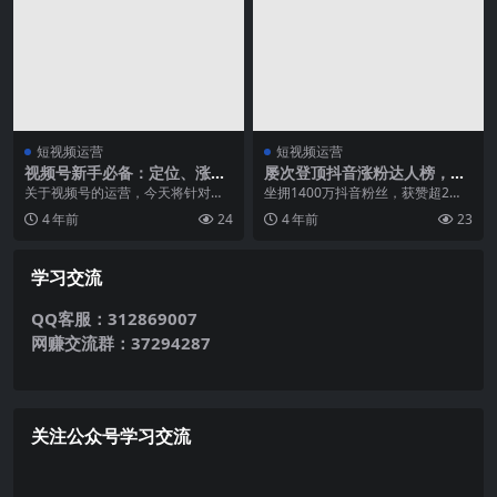
短视频运营
短视频运营
视频号新手必备：定位、涨
屡次登顶抖音涨粉达人榜，慧
粉、私域全攻略
慧周是如何成为头部网红的？
关于视频号的运营，今天将针对视
坐拥1400万抖音粉丝，获赞超2
频号运营做一期合辑，比如账号定
亿，最近涨粉趋势较为凶猛的抖音
4 年前
24
4 年前
23
位、涨粉方式、私域引...
账号慧慧周，让我们...
学习交流
QQ客服：312869007
网赚交流群：37294287
关注公众号学习交流