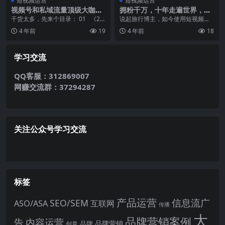
短视频运营
短视频运营
视频号和私域流量顶级大咖的
拥粉千万，十年走遍世界，
实战心得与运营方法论
「侣行」有哪些短视频运营秘
干货太多，先来个目录： 01 《20
‍说起旅行博主，如今使用短视频的
笈？
21视频号年中发展报告》 榜哥 视
用户群体可能更加熟悉具有浓烈的
4 年前
19
4 年前
18
频号...
爱和美好色彩的房琪...
学习交流
QQ客服：312869007
网赚交流群：37294287
关注公众号学习交流
标签
产品运营
信息流广
SEO/SEM
ASO/ASA
互联网
传播
大
品牌营销案例
内容运营
告
品牌营销
品牌
创意