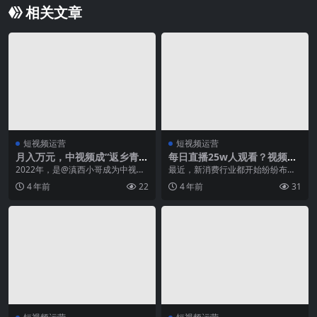
相关文章
短视频运营
短视频运营
月入万元，中视频成“返乡青
每日直播25w人观看？视频号
年”致富新选择？
加持下，瑞幸的私域再次走在
2022年，是@滇西小哥成为中视频
最近，新消费行业都开始纷纷布局
前列！
创作者的第七年。 过去六年里，这
私域运营，从美妆完美日记、橘朵
4 年前
22
4 年前
31
位云南姑娘用镜...
等国货品牌，到饮料元...