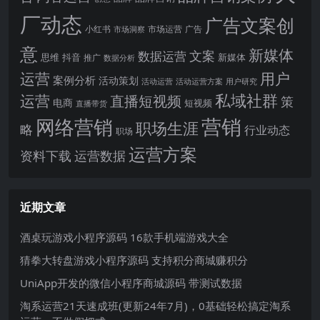
厂动态
广告文案创
小红书
市场洞察
市场运营
广告
意
新媒体
文案
数据运营
思维
抖音
新媒体
推广
数据分析
运营
用户
案例分析
活动策划
活动运营
活动运营方案
用户研究
运营
私域社群
直播短视频
策
电商
短视频
直播带货
网络营销
营销
职场生涯
略
行业动态
职场
运营方案
运营数据
资料下载
近期文章
酒桌玩游戏小程序源码 16款手机端游戏大全
猜拳大转盘游戏小程序源码 支持积分商城赚积分
UniApp开发的微信小程序商城源码 带测试数据
淘系运营21天速成班(更新24年7月)，0基础轻松搞定淘系