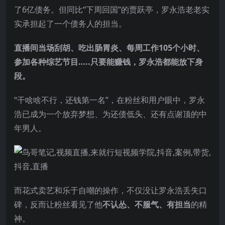
了6亿债务。但同比“下周回国”的贾跃亭，罗永浩老老实
实承担起了一个债务人的担当。
直播间当场刮胡、吃出肠胃炎、每周工作105个小时、
参加各种综艺节目…..只要能赚钱，罗永浩都能放下身
段。
“干啥啥不行，还钱第一名”，在粉丝和用户眼中，罗永
浩已成为一个放弃梦想、为还债低头、还有点谢顶的中
年男人。
而花式卖艺和乐于自嘲的操作，不仅没让罗永浩丢失口
碑，反而让粉丝看见了他
不认怂、不服气、有担当
的精
神。