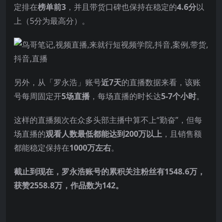
定排在
榜单前3
，并且带货口碑也保持在稳定的
4.6分
以
上（5分为最高分）。
另外，从「罗永浩」账号
近7天
的直播数据来看，该账
号每周固定开
5场直播
，每场直播的时长达
5-7个小时
。
这样的直播频次在众多头部主播中算不上“勤奋”，但每
场直播的
观看人数
最低都能达到200万以上
，且销售额
都能稳定保持在
1000万左右
。
截止到现在，罗永浩账号的累积关注粉丝有1548.6万，
获赞2558.8万，作品数为142。