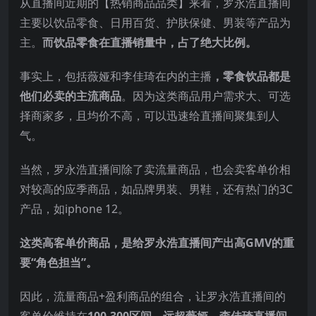
从直播间近期的【热销商品品类】来看，罗永浩直播间
主要以饮品零食、日用百货、护肤保健、男装等产品为
主。
而饮品零食在直播销量中，占了绝大比例。
事实上，包括薇娅和李佳琦在内的主播
，零食饮品都是
他们必卖的主流商品
。因为这类商品用户需求大、可选
择商家多，且均价不高，可以迅速给直播间聚集到人
气。
当然，罗永浩直播间除了卖流量商品，也会卖客单价相
对较高的应季商品，如品牌男装、男鞋，还有热门的3C
产品，如iphone 12。
这类高客单价商品，是给罗永浩直播间产出高GMV的重
要“角色担当”。
因此，流量商品+盈利商品的组合，让罗永浩直播间的
客单价维持在
100-300区间
，
远超薇娅、李佳琦直播间