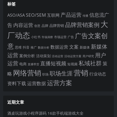
标签
产品运营
信息流广
SEO/SEM
ASO/ASA
互联网
传播
大
品牌营销案例
内容运营
告
品牌营销
品牌
创意
厂动态
广告文案创
小红书
市场洞察
市场运营
广告
意
新媒体
文案
数据运营
思维
抖音
新媒体
推广
数据分析
运营
用户
案例分析
活动策划
活动运营
活动运营方案
用户研究
运营
私域社群
直播短视频
策
电商
短视频
直播带货
网络营销
营销
职场生涯
略
行业动态
职场
运营方案
运营数据
资料下载
近期文章
酒桌玩游戏小程序源码 16款手机端游戏大全