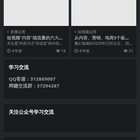
直播运营
短视频运营
短视频“内容”搞流量的六大难
从内容、营销、电商3个板
题
块，看2021年短视频的“风”往
无论是“内容为王”亦或是“得内容者
魔幻诡谲的2020年已经过去。 回顾
哪吹？
得天下”。 本质都是在客观描述：
这一年，我们在“买买买”的声音中度
4 年前
18
4 年前
21
“内容”本身...
过，“人找...
学习交流
QQ客服：312869007
网赚交流群：37294287
关注公众号学习交流