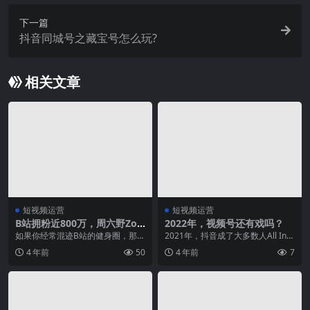
下一篇
抖音同城号之藏宝号怎么玩?
相关文章
短视频运营
短视频运营
B站拥粉近800万，周六野Zoe
2022年，视频号还有戏吗？
y何以成为顶流健身博主？
如果你经常混迹B站的健身圈，那你
2021年，抖音成了大多数人All In的
肯定对周六野Zoey不会陌生。 因为
短视频平台。 不管是自己下场做直
4 年前
50
4 年前
7
她在B站拥粉...
播带货...