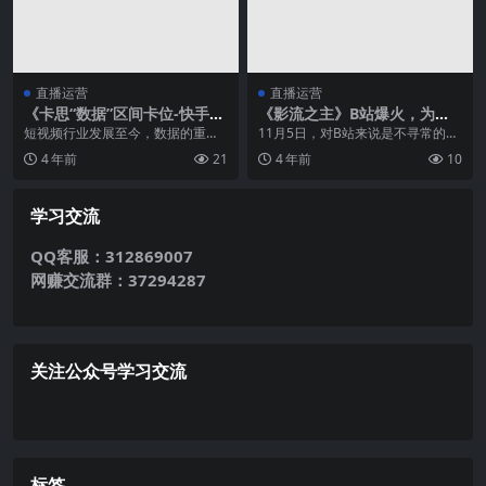
直播运营
直播运营
《卡思“数据”区间卡位-快手红
《影流之主》B站爆火，为何
人篇》发布，全方位解惑红人
土味视频间歇性走红？
短视频行业发展至今，数据的重要
11月5日，对B站来说是不寻常的一
卡位！
程度不言而喻。 作为一个数据平
天。 “土味”视频《影流之主》超越U
4 年前
21
4 年前
10
台，卡...
P主“咬人...
学习交流
QQ客服：312869007
网赚交流群：37294287
关注公众号学习交流
标签