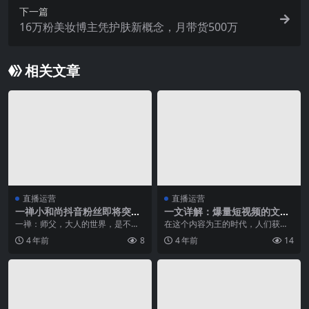
下一篇
16万粉美妆博主凭护肤新概念，月带货500万
相关文章
直播运营
直播运营
一禅小和尚抖音粉丝即将突破
一文详解：爆量短视频的文案
4500w，那些势头良好的形象
该如何打造
一禅：师父，大人的世界，是不是
在这个内容为王的时代，人们获取
IP是如何吸粉的？
真的很残酷呀？ 师父：长大后不免
信息变得异常方便，但优质的内容
4 年前
8
4 年前
14
就要单枪匹马对抗整...
依然是这个时代的稀缺...