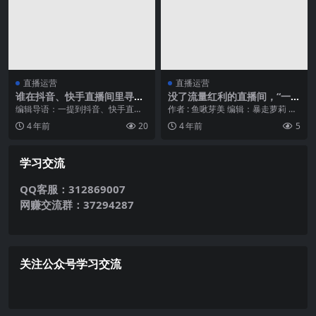
直播运营
直播运营
谁在抖音、快手直播间里寻找
没了流量红利的直播间，“一元
真爱？
秒杀”拉得回来吗？
编辑导语：一提到抖音、快手直播
作者 : 鱼啾芽美 编辑：暴走萝莉 近
间，我们的第一反应可能都是各行
日，新腕儿观察到各大主播纷纷开
4 年前
20
4 年前
5
业的主播在里面卖东西...
启了秒杀专场...
学习交流
QQ客服：312869007
网赚交流群：37294287
关注公众号学习交流