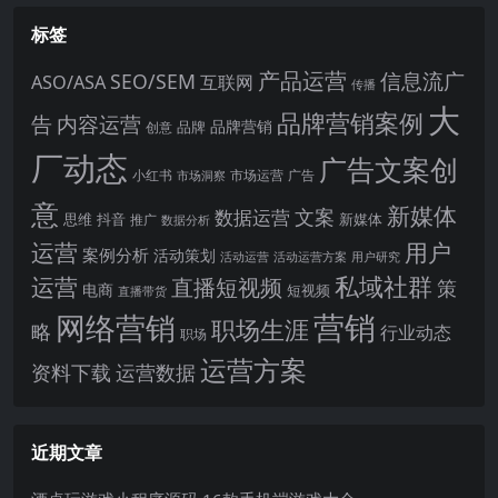
标签
产品运营
信息流广
SEO/SEM
ASO/ASA
互联网
传播
大
品牌营销案例
内容运营
告
品牌营销
品牌
创意
厂动态
广告文案创
小红书
市场洞察
市场运营
广告
意
新媒体
文案
数据运营
思维
抖音
新媒体
推广
数据分析
运营
用户
案例分析
活动策划
活动运营
活动运营方案
用户研究
运营
私域社群
直播短视频
策
电商
短视频
直播带货
网络营销
营销
职场生涯
略
行业动态
职场
运营方案
运营数据
资料下载
近期文章