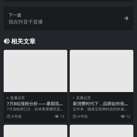
意经”
下一篇
我在抖音干直播
相关文章
直播运营
直播运营
7月B站涨粉分析——暑期流
新消费时代下，品牌如何借力
量，游戏区与知识区再次“分庭
视频号破圈？
7月涨粉榜已出，快来看看哪些是你
近年来，随着互联网科技的快速发
抗礼”？
早已看中的潜力UP主，哪些是意料
展，新的消费需求不断被激发，尤
4 年前
13
4 年前
12
之外的黑马吧~ ...
其在去年疫情的冲击之...