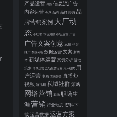
产品运营
信息流广告
传播
品
内容运营
品牌营销
品牌
创意
大厂动
牌营销案例
还
态
小红书
市场洞察
市场运营
广告
广告文案创意
思维
抖音
文案
数据运营
新媒
推广
数据分析
新媒体运营
了
案例分析
活动
体
用
策划
活动运营
活动运营方案
用户研究
户运营
直播短
电商
直播带货
私域社群
视频
策略
短视频
网络营销
职场生
职场
营销
涯
资料下
行业动态
运营方案
运营数据
载