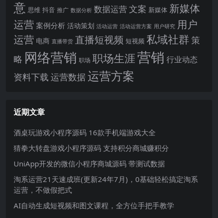
意
新媒体
文案
数据运营
思维
抖音
新媒体
推广
数据分析
运营
用户
案例分析
活动策划
活动运营
活动运营方案
用户研究
运营
私域社群
直播短视频
策
电商
短视频
直播带货
网络营销
营销
职场生涯
略
行业动态
职场
运营方案
运营数据
资料下载
近期文章
酒桌玩游戏小程序源码 16款手机端游戏大全
猜拳大转盘游戏小程序源码 支持积分商城赚积分
UniApp开发的微信小程序商城源码 带测试数据
淘系运营21天速成班(更新24年7月)，0基础轻松搞定淘系
运营，不做假把式
AI自动生成短视频和图文课程，全方位手把手教学