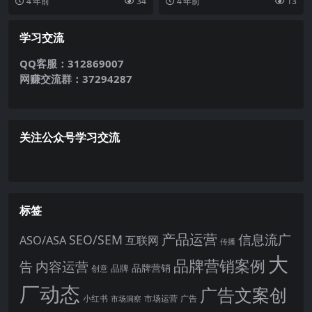
4 年前
34
4 年前
13
同的是，只单一看阅读...
席之地。 随着国家政...
学习交流
QQ客服：312869007
网赚交流群：37294287
关注公众号学习交流
标签
产品运营
信息流广
SEO/SEM
ASO/ASA
互联网
传播
大
品牌营销案例
内容运营
告
品牌营销
品牌
创意
厂动态
广告文案创
小红书
市场洞察
市场运营
广告