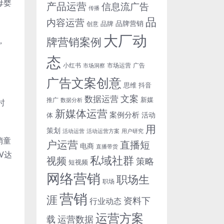
母婴
产品运营
信息流广告
传播
品
内容运营
品牌营销
品牌
创意
大厂动
牌营销案例
，
态
小红书
市场洞察
市场运营
广告
广告文案创意
思维
抖音
文案
数据运营
新媒
推广
数据分析
时
新媒体运营
案例分析
活动
体
用
策划
活动运营
活动运营方案
用户研究
销童
户运营
直播短
电商
直播带货
V达
私域社群
视频
策略
短视频
网络营销
职场生
职场
营销
涯
资料下
行业动态
运营方案
运营数据
载