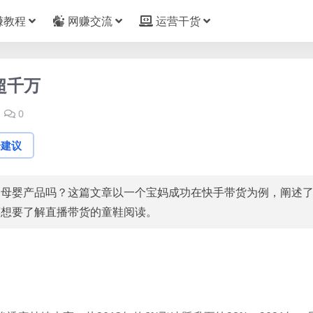
赚教程
网赚交流
运营干货
超千万
0
论建议
过母婴产品吗？这篇文章以一个宝妈成功在快手带货为例，阐述
荐想要了解
直播带货
的童鞋阅读。