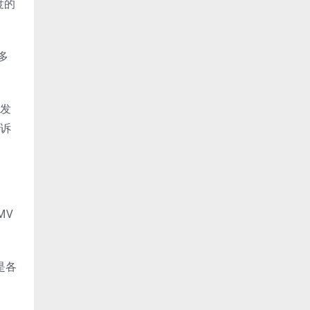
度的
多
来发
告诉
MV
是各