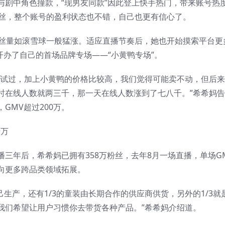
与剧中角色撞款，“现男友同款”因此登上快手热门，带来账号热
粉丝，整个账号的盈利状态也不错，自己也更有信心了。
粉丝量如滚雪球一般猛涨。适应直播节奏后，她也开始摸索平台更
开办了自己的首场品牌专场——“小黄鸭专场”。
尝试过，加上小黄鸭的价格比较高，我们觉得可能卖不动，但后
时在线人数就两三千，那一天在线人数涨到了七八千。”希希妈
GMV超过200万。
三年后，希希妈已拥有358万粉丝，去年8月一场直播，单场G
向更多跨品类领域拓展。
己生产，还有1/3的童装由长期合作的供应商供货，另外的1/3就
我们希望让用户习惯你去带货各种产品。”希希妈介绍道。