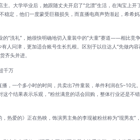
店主。大学毕业后，她跟随丈夫开启了“北漂”生活，在淘宝上开
向不稳定，他们一度蒙受巨额损失，而直播电商声势渐起，希希妈
的“洗礼”，她很快明确地切入童装中的“大童”赛道——相比竞
少有人问津，更加适合账号生长扎根。区别于以往达人“先做内容
带货齐头并进。
直播，一个多小时的时间，共卖出7件童装，单件利润在5~10元
对这个结果表示乐观，“粉丝满意的话会回购，整体行业还是不错
爱的，热爱的》正在热映，饰演男主角的李现被粉丝称为“现男友”