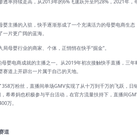
率持续走高，从2013年的6%飞速跃升至约28%，2021年，
母婴主播的入驻，快手逐渐形成了一个充满活力的母婴电商生态
了一片更广阔的蓝海。
入局母婴行业的商家、个体，正悄悄在快手“掘金”。
的母婴电商成就的主播之一。从2019年初次接触快手直播，三年
婴赛道上开辟出一片属于自己的天地。
了358万粉丝，直播间单场GMV实现了从十万到千万的飞跃，日
间，希希妈也积极参与平台活动，在官方流量扶持下，直播间GM
400万。
赛道