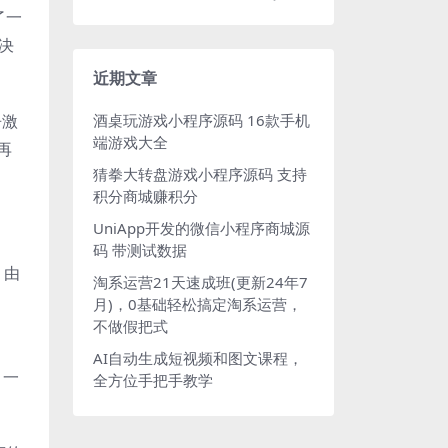
了一
决
近期文章
争激
酒桌玩游戏小程序源码 16款手机
端游戏大全
再
猜拳大转盘游戏小程序源码 支持
积分商城赚积分
UniApp开发的微信小程序商城源
码 带测试数据
。由
淘系运营21天速成班(更新24年7
月)，0基础轻松搞定淘系运营，
不做假把式
AI自动生成短视频和图文课程，
，一
全方位手把手教学