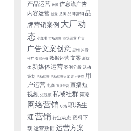
产品运营
信息流广告
传播
品
内容运营
品牌营销
品牌
创意
大厂动
牌营销案例
态
小红书
市场洞察
市场运营
广告
广告文案创意
思维
抖音
文案
数据运营
新媒
推广
数据分析
新媒体运营
案例分析
活动
体
用
策划
活动运营
活动运营方案
用户研究
户运营
直播短
电商
直播带货
私域社群
视频
策略
短视频
网络营销
职场生
职场
营销
涯
资料下
行业动态
运营方案
运营数据
载