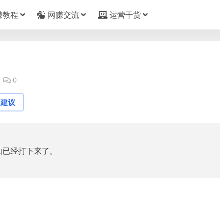
赚教程
网赚交流
运营干货
0
论建议
山已经打下来了。