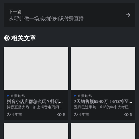
下一篇
从0到1做一场成功的知识付费直播
相关文章
直播运营
直播运营
抖音小店店群怎么玩？抖店运
7天销售额6540万！618将至
营全攻略（建议收藏）
这些品牌如何抢占抖音C位
抖音直播大热，加上抖音电商闭环
五月已过半旬，618的年中大考已
发展，抖店运营成为商家的必争之
经临近。 上周已经有品牌开启了“5
4 年前
9
4 年前
8
地。 而抖音小店无货...
20宠爱季”活...