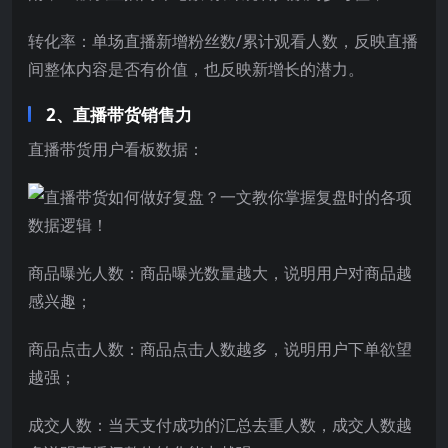
转化率：单场直播新增粉丝数/累计观看人数，反映直播
间整体内容是否有价值，也反映新增长的潜力。
2、直播带货销售力
直播带货用户看板数据：
商品曝光人数：商品曝光数量越大，说明用户对商品越
感兴趣；
商品点击人数：商品点击人数越多，说明用户下单欲望
越强；
成交人数：当天支付成功的汇总去重人数，成交人数越