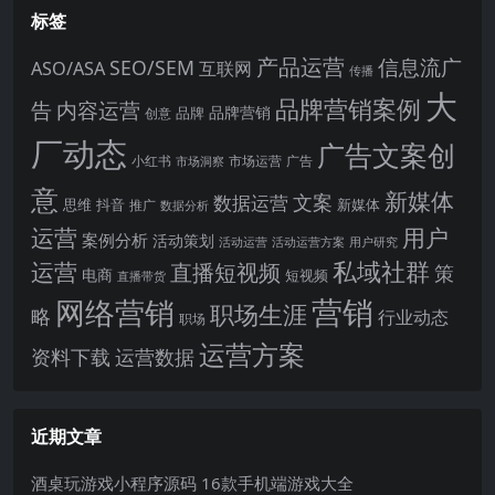
标签
产品运营
信息流广
SEO/SEM
ASO/ASA
互联网
传播
大
品牌营销案例
内容运营
告
品牌营销
品牌
创意
厂动态
广告文案创
小红书
市场洞察
市场运营
广告
意
新媒体
文案
数据运营
思维
抖音
新媒体
推广
数据分析
运营
用户
案例分析
活动策划
活动运营
活动运营方案
用户研究
运营
私域社群
直播短视频
策
电商
短视频
直播带货
网络营销
营销
职场生涯
略
行业动态
职场
运营方案
运营数据
资料下载
近期文章
酒桌玩游戏小程序源码 16款手机端游戏大全