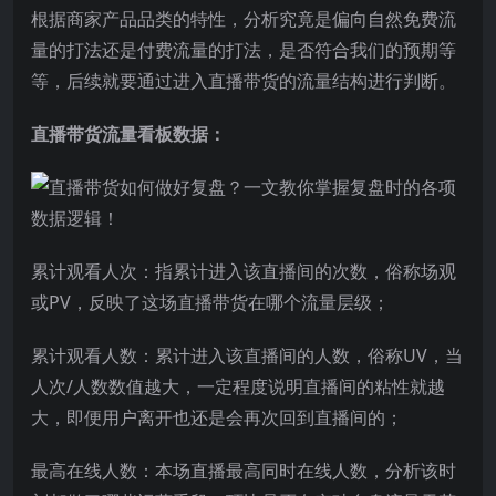
根据商家产品品类的特性，分析究竟是偏向自然免费流
量的打法还是付费流量的打法，是否符合我们的预期等
等，后续就要通过进入直播带货的流量结构进行判断。
直播带货流量看板数据：
累计观看人次：指累计进入该直播间的次数，俗称场观
或PV，反映了这场直播带货在哪个流量层级；
累计观看人数：累计进入该直播间的人数，俗称UV，当
人次/人数数值越大，一定程度说明直播间的粘性就越
大，即便用户离开也还是会再次回到直播间的；
最高在线人数：本场直播最高同时在线人数，分析该时