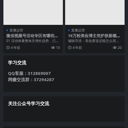
直播运营
直播运营
微信视频号活动专区有哪些玩
16万粉美妆博主凭护肤新概
法？我们研究了1.8万个活动
念，月带货500万
01 活动体量整体呈增长趋势，已有
编辑导语：美妆赛道还能怎么突
25.4%的账号参与活动 截至202...
围？有一位16万粉丝的主播凭借一
4 年前
10
4 年前
20
个护肤新概念，1个月...
学习交流
QQ客服：312869007
网赚交流群：37294287
关注公众号学习交流