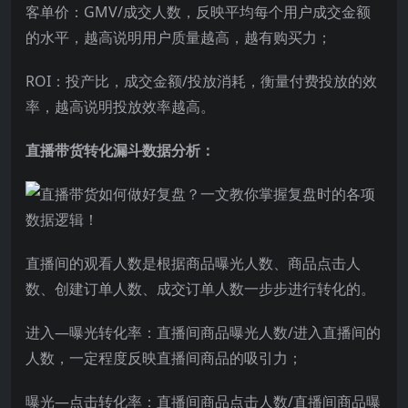
客单价：GMV/成交人数，反映平均每个用户成交金额
的水平，越高说明用户质量越高，越有购买力；
ROI：投产比，成交金额/投放消耗，衡量付费投放的效
率，越高说明投放效率越高。
直播带货转化漏斗数据分析：
直播间的观看人数是根据商品曝光人数、商品点击人
数、创建订单人数、成交订单人数一步步进行转化的。
进入—曝光转化率：直播间商品曝光人数/进入直播间的
人数，一定程度反映直播间商品的吸引力；
曝光—点击转化率：直播间商品点击人数/直播间商品曝