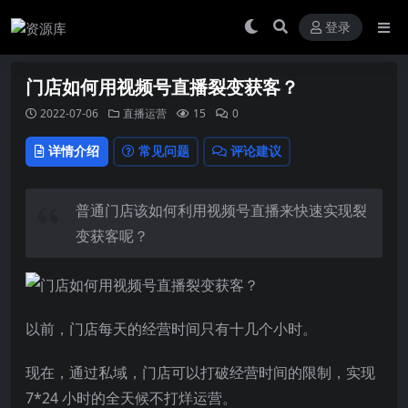
登录
门店如何用视频号直播裂变获客？
2022-07-06
直播运营
15
0
详情介绍
常见问题
评论建议
普通门店该如何利用视频号直播来快速实现裂
变获客呢？
以前，门店每天的经营时间只有十几个小时。
现在，通过私域，门店可以打破经营时间的限制，实现
7*24 小时的全天候不打烊运营。