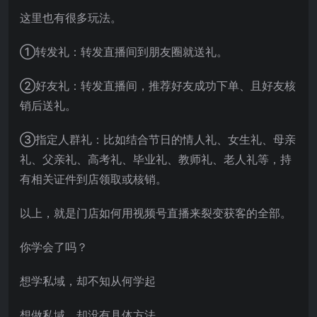
这里也有很多玩法。
①转发礼：转发直播间到朋友圈就送礼。
②好友礼：转发直播间，推荐好友成功下单、且好友核
销后送礼。
③指定人群礼：比如结合节日的情人礼、女生礼、母亲
礼、父亲礼、高考礼、毕业礼、教师礼、老人礼等，持
有相关证件到店领取或核销。
以上，就是门店如何用视频号直播来裂变获客的全部。
你学会了吗？
想学私域，却不知从何学起
想做私域，却没有具体方法