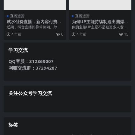
直播运营
直播运营
试水付费直播，新内容付费时
为何UP主能持续制造出圈爆
代要来了？
款？我们联合B站发了份报告
近期，抖音直播间异常热闹。除了
你的宝藏UP主是不是被更多人发现
每天有超过百万的“刘畊宏”女孩、男
了？ 过去一年，“老师好我叫何同
4 年前
6
4 年前
15
孩集体蹲守直播间...
学”一连数次登上...
学习交流
QQ客服：312869007
网赚交流群：37294287
关注公众号学习交流
标签