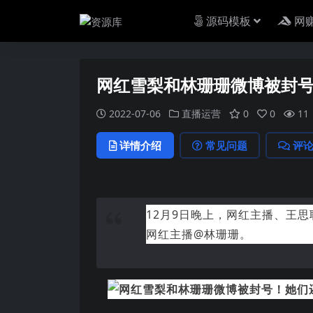
源码模板
网
网红雪梨和林珊珊微博被封
2022-07-06
直播运营
0
0
11
详情介绍
常见问题
评
12月9日晚上，网红主播、王
网红主播@林珊珊。