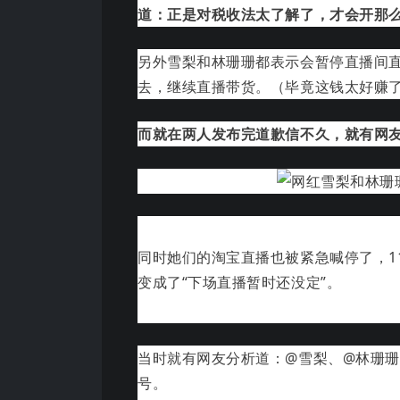
道：正是对税收法太了解了，才会开那
另外雪梨
和林珊
珊都表示会暂停直播间
去
，继续直播
带货。（
毕竟这钱太好赚
而就在两人发布完道歉信不久，就有网
同时她们的淘宝直播也被紧急喊停了，1
变成了“下场直播暂时还没定”。
当时就有网友分析道：@雪梨、@林珊
号。