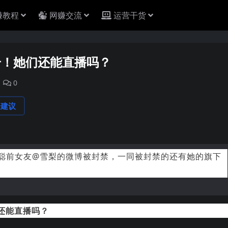
赚教程
网赚交流
运营干货
号！她们还能直播吗？
0
论建议
思聪前女友@雪梨的微博被封禁，一同被封禁的还有她的旗下