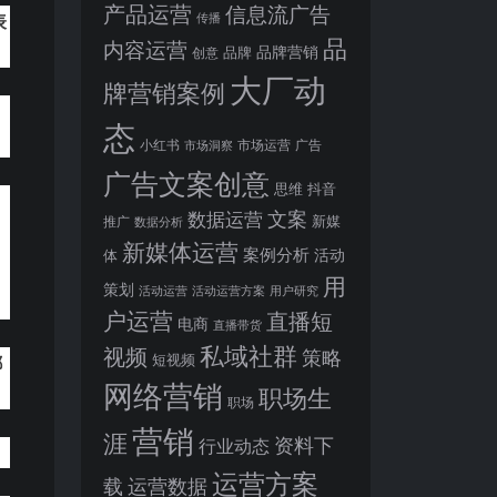
产品运营
信息流广告
表
传播
品
内容运营
品牌营销
品牌
创意
大厂动
牌营销案例
清
态
小红书
市场洞察
市场运营
广告
广告文案创意
思维
抖音
文案
数据运营
新媒
推广
数据分析
新媒体运营
案例分析
活动
体
用
策划
活动运营
活动运营方案
用户研究
户运营
直播短
电商
直播带货
私域社群
视频
策略
短视频
都
网络营销
职场生
职场
营销
涯
资料下
行业动态
运营方案
运营数据
载