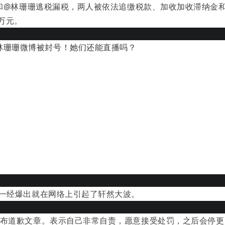
梨和@林珊珊逃税漏税，两人被依法追缴税款、加收加收滞纳金
5万元。
息一经爆出就在网络上引起了轩然大波。
发布道歉文章。表示自己非常自责，愿意接受处罚，之后会停更