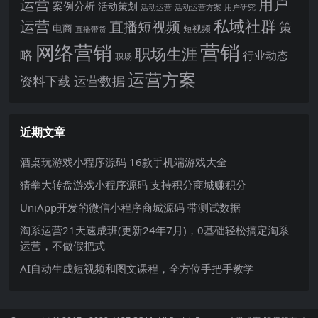
运营
用户
案例分析
活动策划
活动运营
活动运营方案
用户研究
运营
私域社群
直播短视频
策
电商
短视频
直播带货
网络营销
营销
职场生涯
略
行业动态
职场
运营方案
运营数据
资料下载
近期文章
酒桌玩游戏小程序源码 16款手机端游戏大全
猜拳大转盘游戏小程序源码 支持积分商城赚积分
UniApp开发的微信小程序商城源码 带测试数据
淘系运营21天速成班(更新24年7月)，0基础轻松搞定淘系
运营，不做假把式
AI自动生成短视频和图文课程，全方位手把手教学