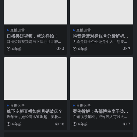
直播运营
直播运营
口播类短视频，就这样拍！
抖音运营对标账号分析解析及
优化技巧
口播类短视频是当下流行且比较容
无论是对于企业还是个人，想要把
易拍摄的一种短视频题材。 如果你
自己的抖音账号做好，刚开始的时
4 年前
4
4 年前
7
想做个人自媒体，又...
候我们都需要找到跟自...
直播运营
直播运营
线下专柜直播如何月销破亿？
案例拆解：头部博主李子柒的
短视频运营方法论
近年来，她经济迅速崛起，美妆消
在短视频领域，或许没人可以火得
费市场规模迅速膨胀。在竞争激烈
过李子柒。 不仅在国内一度成为无
4 年前
18
4 年前
7
的抖音美妆品类直播间...
数人模仿的对象，就...