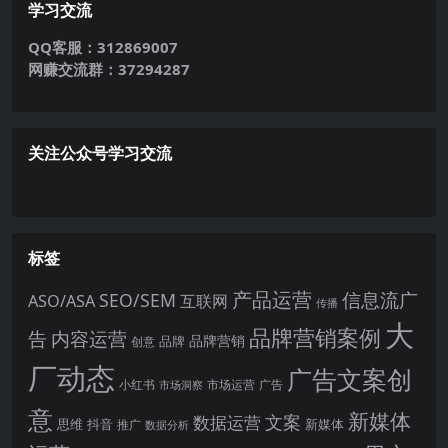
学习交流
QQ客服：312869007
网赚交流群：37294287
关注公众号学习交流
标签
产品运营
信息流广
SEO/SEM
ASO/ASA
互联网
传播
大
品牌营销案例
内容运营
告
品牌营销
品牌
创意
厂动态
广告文案创
小红书
市场洞察
市场运营
广告
意
新媒体
文案
数据运营
思维
抖音
新媒体
推广
数据分析