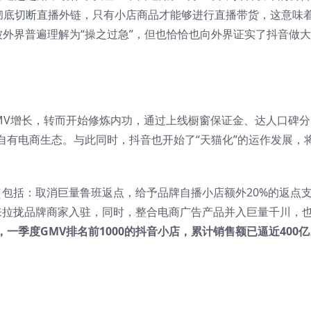
将彻底切断直播外链，只有小店商品才能够进行直播带货，这意味
外界普遍理解为“操之过急”，但也恰恰也向外界证实了抖音做
MV增长，转而开始修炼内功，通过上线橱窗保证金、达人口碑分
自有电商生态。与此同时，抖音也开始了“天猫化”的运作发展，
（包括：取消巨量鲁班返点，给予品牌自播小店额外20%的返点
）来拉拢品牌商家入驻，同时，整合电商广告产品并入巨量千川，
一季度GMV排名前1000的抖音小店，累计销售额已逼近400亿