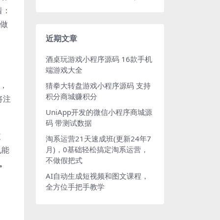
着：
大做
近期文章
酒桌玩游戏小程序源码 16款手机
端游戏大全
，
猜拳大转盘游戏小程序源码 支持
积分商城赚积分
将注
UniApp开发的微信小程序商城源
码 带测试数据
支
淘系运营21天速成班(更新24年7
也能
月)，0基础轻松搞定淘系运营，
不做假把式
。
AI自动生成短视频和图文课程，
全方位手把手教学