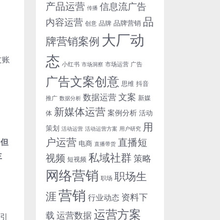
产品运营
信息流广告
传播
品
内容运营
品牌营销
品牌
创意
大厂动
牌营销案例
态
文账
小红书
市场洞察
市场运营
广告
广告文案创意
思维
抖音
文案
数据运营
新媒
推广
数据分析
新媒体运营
案例分析
活动
体
用
策划
活动运营
活动运营方案
用户研究
户运营
直播短
，
但
电商
直播带货
主
私域社群
视频
策略
短视频
网络营销
职场生
职场
营销
涯
资料下
行业动态
运营方案
运营数据
载
告引