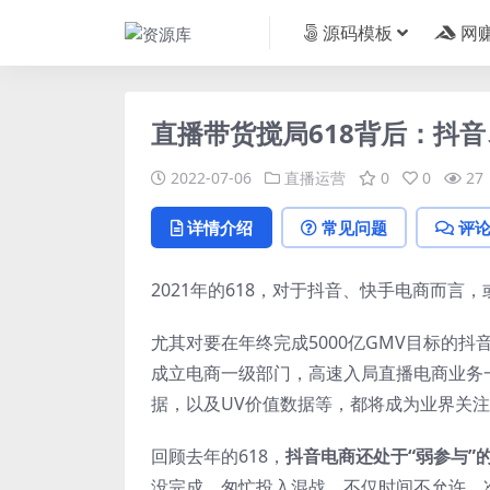
源码模板
网
直播带货搅局618背后：抖
2022-07-06
直播运营
0
0
27
详情介绍
常见问题
评
2021年的618，对于抖音、快手电商而言
尤其对要在年终完成5000亿GMV目标的抖
成立电商一级部门，高速入局直播电商业务
据，以及UV价值数据等，都将成为业界关
回顾去年的618，
抖音电商还处于“弱参与”
没完成，匆忙投入混战，不仅时间不允许，