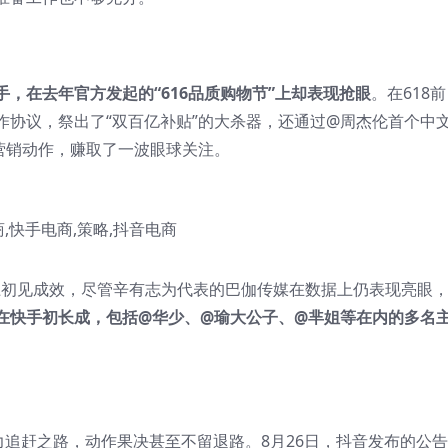
，在去年官方发起的“616品质购物节”上却表现抢眼
。在618前
作协议，祭出了“双百亿补贴”的大杀器，还通过@周杰伦首个中
营销动作，赚取了一波眼球关注。
6上初见成效，尽管辛有志为代表的巴伽传媒在数据上仍表现亮眼
在快手初长成，包括@华少、@瑜大公子、@芈姐等在内的多名
力追赶之路，动作果决甚至不留退路。8月26日，抖音发布的公