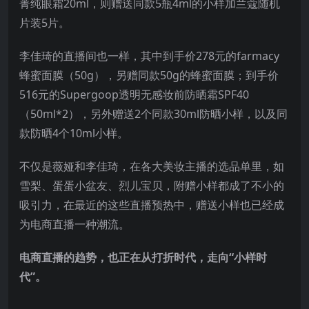
菁纯眼霜20ml，则赠送同款5瓶4ml的小样加兰蔻随机
片装5片。
李佳琦的直播间也一样，其中到手价278元的farmacy
蜂蜜面膜（50g），另赠同款50g的蜂蜜面膜；到手价
516元的Supergoop透明无感妆前防晒霜SPF40
（50ml*2），另外赠送2个同款30ml防晒小样，以及同
款防晒4个10ml小样。
不仅是薇娅和李佳琦，在各大美妆主播的选品单里，如
雪梨、蛋蛋小盆友、烈儿宝贝，附赠小样都成了不小的
吸引力，在最近的这些直播预热中，赠送小样也已经成
为电商直播一种潮流。
电商直播的趋势，也正在从打折时代，走向“小样时
代”。