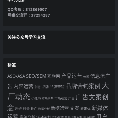
QQ客服：312869007
网赚交流群：37294287
关注公众号学习交流
标签
产品运营
信息流广
SEO/SEM
ASO/ASA
互联网
传播
大
品牌营销案例
内容运营
告
品牌营销
品牌
创意
厂动态
广告文案创
小红书
市场洞察
市场运营
广告
意
新媒体
文案
数据运营
思维
抖音
新媒体
推广
数据分析
运营
用户
案例分析
活动策划
活动运营
活动运营方案
用户研究