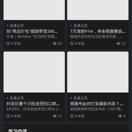
直播运营
直播运营
拍“商品打包”就能带货280
7天涨粉91w，单条视频播放
万？揭秘低成本带货财富密码
破亿，抖音爆款秘诀找到了！
作者 | Bamboo “宝贝的打包视
随着抖音内容生态的逐渐完善，平
频……这个给你来点，这个也好吃
台涌现出越来越多优质创作者，想
4 年前
20
4 年前
12
来...
要打造爆款视频，实现...
直播运营
直播运营
抖音巨量千川投放受到口碑分
视频号如何打造爆款内容？我
影响？该怎么提高口碑分？
总结了一套万能公式
6月28日，抖音新版带货口碑分上
根据新榜研究院发布的《2021视频
线，不少抖音直播账号分数下降很
号发展年中报告》，对比去年11月
4 年前
15
4 年前
9
厉害，有的甚至从4...
与今年4月的5...
学习交流