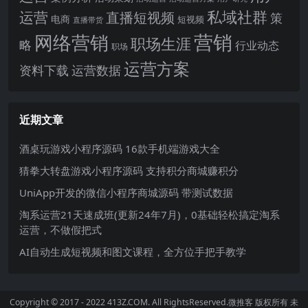
运营
私域社群
直播短视频
策
电商
短视频
直播带货
网络营销
营销
职场生涯
略
行业动态
职场
运营方案
运营数据
资料下载
近期文章
酒桌玩游戏小程序源码 16款手机端游戏大全
猜拳大转盘游戏小程序源码 支持积分商城赚积分
UniApp开发的微信小程序商城源码 带测试数据
淘系运营21天速成班(更新24年7月)，0基础轻松搞定淘系
运营，不做假把式
AI自动生成短视频和图文课程，全方位手把手教学
Copyright © 2017 - 2022 413Z.COM. All RightsReserved.
微推客
版权所有 未