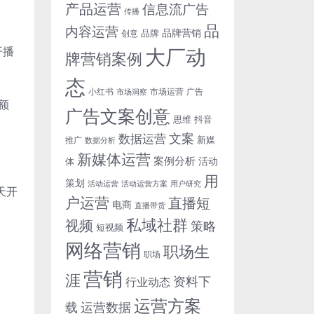
产品运营
信息流广告
传播
品
内容运营
品牌营销
品牌
创意
大厂动
开播
牌营销案例
态
小红书
市场洞察
市场运营
广告
额
广告文案创意
思维
抖音
文案
数据运营
新媒
推广
数据分析
新媒体运营
案例分析
活动
体
用
策划
活动运营
活动运营方案
用户研究
天开
户运营
直播短
电商
直播带货
私域社群
视频
策略
短视频
网络营销
职场生
职场
营销
涯
资料下
行业动态
运营方案
运营数据
载