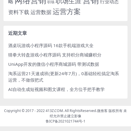
网络营销
营销
职场生涯
略
行业动态
职场
运营方案
运营数据
资料下载
近期文章
酒桌玩游戏小程序源码 16款手机端游戏大全
猜拳大转盘游戏小程序源码 支持积分商城赚积分
UniApp开发的微信小程序商城源码 带测试数据
淘系运营21天速成班(更新24年7月)，0基础轻松搞定淘系
运营，不做假把式
AI自动生成短视频和图文课程，全方位手把手教学
Copyright © 2017 - 2022 413Z.COM. All RightsReserved.
微推客
版权所有 未
经允许禁止建立影像
鲁ICP备2021021744号-1