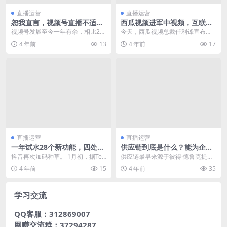
直播运营
直播运营
恕我直言，视频号直播不适合
西瓜视频进军中视频，互联网
你
各大平台将有怎样的一番较
视频号发展至今一年有余，相比20
今天，西瓜视频总裁任利锋宣布，
量？
18年前后发迹的快手、抖音，确实
未来一年将拿出20亿元，大力扶持
4 年前
13
4 年前
17
还年轻，而202...
“中视频”创作人。...
直播运营
直播运营
一年试水28个新功能，四处出
供应链到底是什么？能为企业
击的抖音想做一个宇宙App？
带来什么样的便利与利益
抖音再次加码种草。 1月初，据Tec
供应链最早来源于彼得·德鲁克提出
h星球报道，抖音正在测试“种草”一
的'经济链',而后经由迈克尔...
4 年前
15
4 年前
35
级入口，该...
学习交流
QQ客服：312869007
网赚交流群：37294287