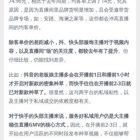
74.96元，相比于去年同期，均客单上调了14元，究其
原因，是因为直播间里品牌货明显增加，且会受邀带货
品牌专场，如：安踏、海澜之家等，这些都会冲高直播
间的均客单价。
除客单价的差距减小，抖、快头部服饰主播对于视频内
容，以及直播间“场”的关注度，都较去年有了提升
。但
仔细比较，仍能找到差异。
比如：
抖音的老板娘主播多会在开播前1日和播前1小时
才开启对新款的密集种草
，
而快手往往在开播前2-3日就
已对新款种草了。
很显然，这与两平台的私域粘性，以
及主播对于私域成交的依赖度都有关。
对于快手的头部主播来说，服务好私域用户仍是大主播
稳住直播GMV的核心方式，
因此，在开播前2-3日，就
开始在用户活跃的不同时段发布种草视频，不仅能够帮