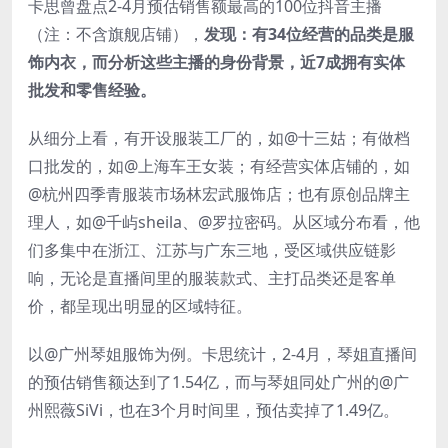
卡思曾盘点2-4月预估销售额最高的100位抖音主播
（注：不含旗舰店铺），
发现：有34位经营的品类是服
饰内衣，而分析这些主播的身份背景，近7成拥有实体
批发和零售经验。
从细分上看，有开设服装工厂的，如@十三姑；有做档
口批发的，如@上海车王女装；有经营实体店铺的，如
@杭州四季青服装市场林宏武服饰店；也有原创品牌主
理人，如@千屿sheila、@罗拉密码。从区域分布看，他
们多集中在浙江、江苏与广东三地，受区域供应链影
响，无论是直播间里的服装款式、主打品类还是客单
价，都呈现出明显的区域特征。
以@广州琴姐服饰为例。卡思统计，2-4月，琴姐直播间
的预估销售额达到了1.54亿，而与琴姐同处广州的@广
州熙薇SiVi，也在3个月时间里，预估卖掉了1.49亿。