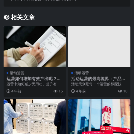
相关文章
活动运营
活动运营
运营如何增加有效产出呢？八
活动运营的最高境界：产品活
个字：顺势而为、不断修正
动化&活动产品化
运营中如何减少无用功、提升有效
活动策划是每一个运营的标配技
产出呢？作者根据其多次运营经
能，所以，勤快的你，告诉我你主
4 年前
15
4 年前
10
验，总结出了以下八个字...
导过哪些成功的活动？ ...