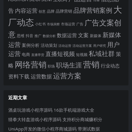
大
品牌营销案例
内容运营
告
品牌营销
品牌
创意
厂动态
广告文案创
小红书
市场洞察
市场运营
广告
意
新媒体
文案
数据运营
思维
抖音
新媒体
推广
数据分析
运营
用户
案例分析
活动策划
活动运营
活动运营方案
用户研究
运营
私域社群
直播短视频
策
电商
短视频
直播带货
网络营销
营销
职场生涯
略
行业动态
职场
运营方案
运营数据
资料下载
近期文章
酒桌玩游戏小程序源码 16款手机端游戏大全
猜拳大转盘游戏小程序源码 支持积分商城赚积分
UniApp开发的微信小程序商城源码 带测试数据