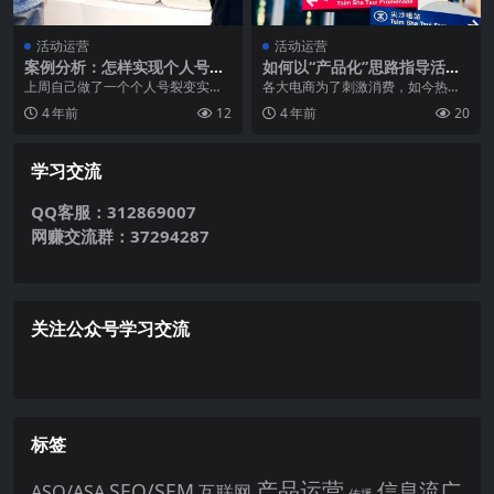
活动运营
活动运营
案例分析：怎样实现个人号日
如何以“产品化”思路指导活动
涨粉1000？
运营？
上周自己做了一个个人号裂变实操
各大电商为了刺激消费，如今热衷
案例，详细的活动方案与复盘分享
于造节，如 618、双11、母婴节、
4 年前
12
4 年前
20
给大家。其实涨粉并不...
蝴蝶节等。不过...
学习交流
QQ客服：312869007
网赚交流群：37294287
关注公众号学习交流
标签
产品运营
信息流广
SEO/SEM
ASO/ASA
互联网
传播