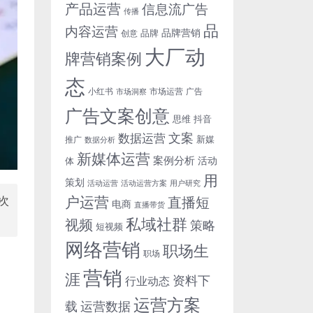
产品运营
信息流广告
传播
品
内容运营
品牌营销
品牌
创意
大厂动
牌营销案例
态
小红书
市场洞察
市场运营
广告
广告文案创意
思维
抖音
文案
数据运营
新媒
推广
数据分析
新媒体运营
案例分析
活动
体
用
策划
活动运营
活动运营方案
用户研究
户运营
直播短
次
电商
直播带货
私域社群
视频
策略
短视频
网络营销
职场生
职场
营销
涯
资料下
行业动态
运营方案
运营数据
载