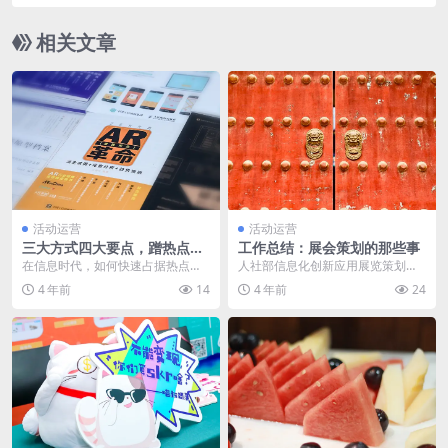
播，我们是怎么做到的？
相关文章
活动运营
活动运营
三大方式四大要点，蹭热点也
工作总结：展会策划的那些事
可以很优雅
在信息时代，如何快速占据热点话
人社部信息化创新应用展览策划工
题，是产品营销手段中非常重要的
作，于个人而言，这是一段如烈火
4 年前
14
4 年前
24
一点，个人在总结产品...
燃烧的时间的美好见证...