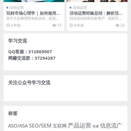
活动运营
活动运营
玩转市场心理学 | 如何做用户
活动运营经验总结：解析活动
感兴趣的活动
策划四阶段
前不久在整理所有的活动，发现不
扣活动目的和目标用户，找到可以
论线上还是线下，所有成功的活动
诉说的共同话题，通过富有创意的
4 年前
17
4 年前
23
毫无例外地把握了几个...
活动形式展示出来，在...
学习交流
QQ客服：312869007
网赚交流群：37294287
关注公众号学习交流
标签
产品运营
信息流广
SEO/SEM
ASO/ASA
互联网
传播