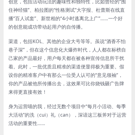
创意，包括活动玩法的趣味性和独特性，比如曾经的“围
住神经猫”、柏拉图的“性格测试”大字报、杜蕾斯在线直
播“百人试套”、新世相的“4小时逃离北上广”……一个好
的创意能成功带动起用户的自传播。
渠道，包括KOL、其他的企业大号等等。虽说“酒香不怕
巷子深”，但在这个信息化大爆炸时代，人人都在标榜自
己家的产品最好，用户每天都在被各种宣传信息所干扰
着。此时，一批优质且精准的渠道便显得极为重要。假
设你的精准客户中有那么一位受人认可的“意见领袖”，
你的产品被他所传播出去，这效果可比你烧钱砸广告牌
来得更直接有效！
身为运营喵的我，经过无数个项目中“每月小活动、每季
大活动”的洗（cui）礼（can），深谙这三板斧对于运营
活动的重要性……