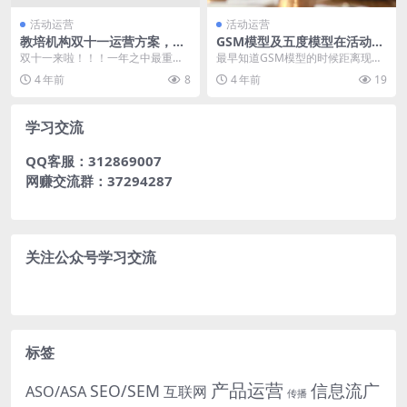
活动运营
活动运营
教培机构双十一运营方案，解
GSM模型及五度模型在活动运
锁营销活动新玩法
营中的应用
双十一来啦！！！一年之中最重要
最早知道GSM模型的时候距离现在
的购物狂欢节已经蓄势待发了！面
有些遥远了，已经淡忘是在哪篇文
4 年前
8
4 年前
19
对这样的营销良机，各...
章里看到的了，当时...
学习交流
QQ客服：312869007
网赚交流群：37294287
关注公众号学习交流
标签
产品运营
信息流广
SEO/SEM
ASO/ASA
互联网
传播