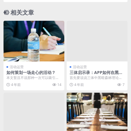
中？
相关文章
活动运营
活动运营
如何策划一场走心的活动？
三体启示录：APP如何在黑暗
森林中生存下来
本文暂且不说那种一次可以吸引几
首先要说说三体中黑暗森林理论：
万人参与的活动如何策划，对于刚
1. 生存是文明的第一需要；2. 文明
4 年前
14
4 年前
7
入门的运营小白来说，...
不断增长和扩...