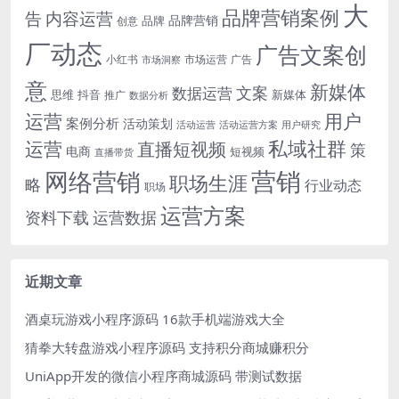
大
品牌营销案例
内容运营
告
品牌营销
品牌
创意
厂动态
广告文案创
小红书
市场洞察
市场运营
广告
意
新媒体
文案
数据运营
思维
抖音
新媒体
推广
数据分析
运营
用户
案例分析
活动策划
活动运营
活动运营方案
用户研究
运营
私域社群
直播短视频
策
电商
短视频
直播带货
网络营销
营销
职场生涯
略
行业动态
职场
运营方案
运营数据
资料下载
近期文章
酒桌玩游戏小程序源码 16款手机端游戏大全
猜拳大转盘游戏小程序源码 支持积分商城赚积分
UniApp开发的微信小程序商城源码 带测试数据