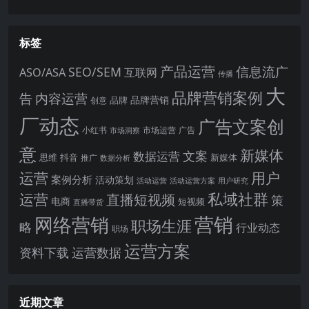
标签
产品运营
信息流广
SEO/SEM
ASO/ASA
互联网
传播
大
品牌营销案例
内容运营
告
品牌营销
品牌
创意
厂动态
广告文案创
小红书
市场洞察
市场运营
广告
意
新媒体
文案
数据运营
思维
抖音
新媒体
推广
数据分析
运营
用户
案例分析
活动策划
活动运营
活动运营方案
用户研究
运营
私域社群
直播短视频
策
电商
短视频
直播带货
网络营销
营销
职场生涯
略
行业动态
职场
运营方案
运营数据
资料下载
近期文章