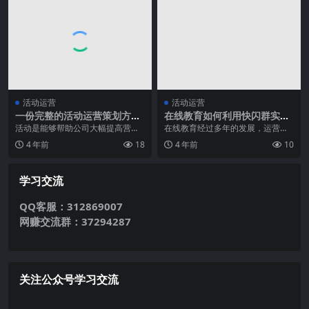
活动运营
活动运营
一份完整的活动运营策划方案
在线教育如何利用快闪群实现
是怎样的？
百万成交爆单
活动是能够帮助公司大幅提高营收
在线教育经过多年的发展，运营现
水平的手段之一，而策划和运营对
在越来越精细，运营策略也不断在
4 年前
18
4 年前
10
活动的质量起着至关重...
进化，最近笔者发现越...
学习交流
QQ客服：312869007
网赚交流群：37294287
关注公众号学习交流