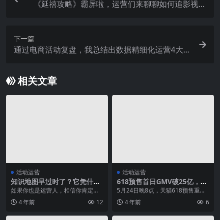
《延禧攻略》霸屏啦，运营们来聊聊如何追影视热
点
下一篇
通过电商活动复盘，我总结出数据精细化运营4大前
提
相关文章
活动运营
活动运营
知识地图早过时了？它凭什么
618预售首日GMV破25亿，淘
又火了？
宝直播+私域就该这么玩
如果你也是运营人，相信你肯定看
5月24日晚8点，天猫618预售重磅
过不少知识地图。这些地图早已不
开启。一场品牌主、带货主播、消
4 年前
12
4 年前
6
是新鲜玩意了，但想要...
费者三方共赢的...