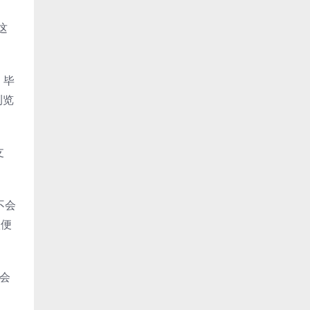
这
，毕
浏览
支
不会
很便
会