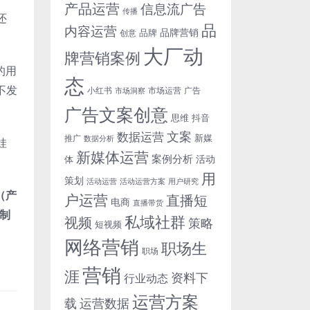
产品运营
信息流广告
传播
还
品
内容运营
品牌营销
品牌
创意
大厂动
牌营销案例
的用
态
不发
小红书
市场洞察
市场运营
广告
广告文案创意
思维
抖音
文案
数据运营
新媒
推广
数据分析
娃
新媒体运营
案例分析
活动
体
用
策划
活动运营
活动运营方案
用户研究
（产
户运营
直播短
电商
直播带货
制
私域社群
视频
策略
短视频
网络营销
职场生
职场
营销
涯
资料下
行业动态
运营方案
运营数据
载