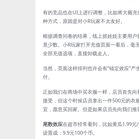
有的竞品也在UI上进行调整，比如将大额
种方式，原因是对小R玩家不太友好。
根据调查问卷的结果，线上抓娃娃主要用户
竟少数。小R玩家打开充值页面一看后，毫
全部充值选项，直接卸载走人。
当然，页面这样排列也许会有“锚定效应”
付。
正如我们在商场中买衣服一样，店员首先向我
接受，但这个时候店员拿出一件500元的衣
宜，愿意买回家。但是如果店员先向我们推
尾数效应
在超市经常看到，比如黄瓜1.99
设置成：9.9元100个币。