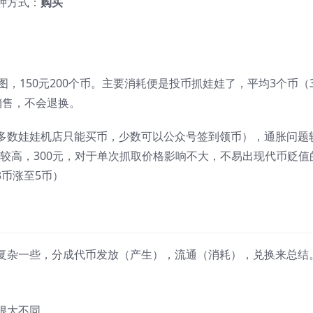
种方式：
购买
，150元200个币。主要消耗便是投币抓娃娃了，平均3个币（
销售，不会退换。
多数娃娃机店只能买币，少数可以公众号签到领币），通胀问题
价较高，300元，对于单次抓取价格影响不大，不易出现代币贬值
3币涨至5币）
复杂一些，分成代币发放（产生），流通（消耗），兑换来总结
很大不同。