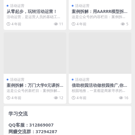
活动运营
活动运营
从零起步，玩转活动运营！
案例拆解：用AARRR模型拆解
暖石网
活动运营，是运营人员的基础工作
这是公众号的内容栏目：案例拆
之一，它是紧紧围绕用户和内容进
解，每天通过一个教育案例拆解和
4 年前
11
4 年前
5
行的，是用户运营和内...
分析，让你获得在线教育...
活动运营
活动运营
案例拆解：万门大学0元课拆
借助校园活动做校园推广,你了
解
解吗?
这是公众号的新栏目：案例拆解，
校园地推，一直都是商家寻求的一
每天通过一个教育案例拆解和分
种推广方式，主流多是在校园里招
4 年前
12
4 年前
16
析，让你获得在线教育的...
兼职，或者利用校园组...
学习交流
QQ客服：312869007
网赚交流群：37294287