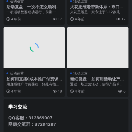
活动运营
活动运营
活动复盘｜一次不怎么顺利的
火花思维老带新体系：靠口碑
线下活动给我的启示
引流12万正价用户的秘密
一项活动想要成功进行，前期一定
火花思维是一家专注于3-12岁儿童
要做好充足的准备。本文作者的团
教育启蒙和思维训练的线上机构，
4 年前
17
4 年前
12
队由于时间较紧，前期...
主打6人小班课及...
活动运营
活动运营
如何用直播0成本推广付费课
精细复盘 | 如何用活动让产品
程？
收入一天增长8倍？
用直播推广付费课程，好处有很
通过一场运营活动，使得产品单天
多，只要你准备得当，一场直播下
收入增长8倍。这样的成绩和数据，
4 年前
18
4 年前
6
来，既能达到超高转化率...
相信对于很多运营同...
学习交流
QQ客服：312869007
网赚交流群：37294287