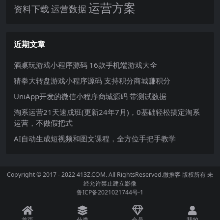
运营方案
运营数据
资料下载
近期文章
酒桌玩游戏小程序源码 16款手机端游戏大全
猜拳大转盘游戏小程序源码 支持积分商城赚积分
UniApp开发的微信小程序商城源码 带测试数据
淘系运营21天速成班(更新24年7月)，0基础轻松搞定淘系
运营，不做假把式
AI自动生成短视频和图文课程，全方位手把手教学
Copyright © 2017 - 2022 413Z.COM. All RightsReserved.
微推客
版权所有 未
经允许禁止建立影像
鲁ICP备2021021744号-1
首页
分类
会员
我的