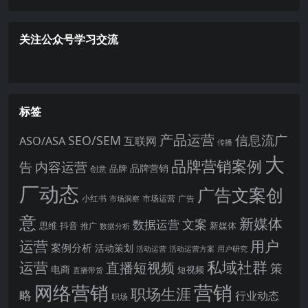
关注公众号学习交流
标签
产品运营
信息流广
SEO/SEM
ASO/ASA
互联网
传播
大
品牌营销案例
内容运营
告
品牌营销
品牌
创意
厂动态
广告文案创
小红书
市场洞察
市场运营
广告
意
新媒体
文案
数据运营
思维
抖音
新媒体
推广
数据分析
运营
用户
案例分析
活动策划
活动运营
活动运营方案
用户研究
运营
私域社群
直播短视频
策
电商
短视频
直播带货
网络营销
营销
职场生涯
略
行业动态
职场