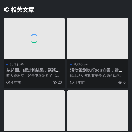
相关文章
活动运营
活动运营
从起因、经过和结果，谈谈活
活动策划执行sop方案，建议
动运营那些事儿（适合菜鸟
收藏
昨天跟朋友一起去电影院看了《叶
线上活动依据其主要呈现的载体不
+附实际案例）
问3》（放心的往下看吧，我不剧
同，可以分为两类：第一类是自有
4 年前
20
4 年前
6
透）。看了这么多电影...
网站的营销活动；第二...