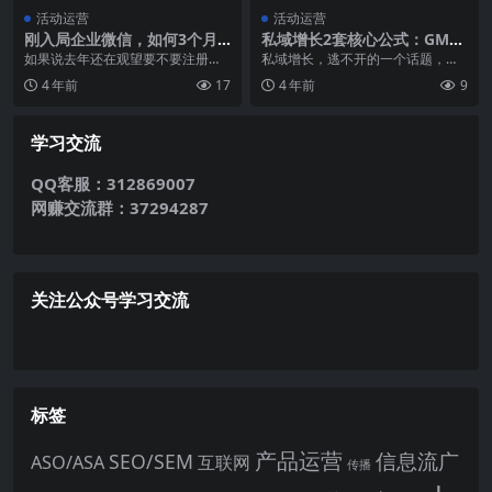
活动运营
活动运营
刚入局企业微信，如何3个月
私域增长2套核心公式：GMV+
增长5000个精准企业微信好友
LTV
如果说去年还在观望要不要注册企
私域增长，逃不开的一个话题，那
业微信，那么今年毋庸置疑是要躬
就是怎么计算。最近梳理和总结了2
4 年前
17
4 年前
9
身入局了，2021年...
套核心公式。 第一...
学习交流
QQ客服：312869007
网赚交流群：37294287
关注公众号学习交流
标签
产品运营
信息流广
SEO/SEM
ASO/ASA
互联网
传播