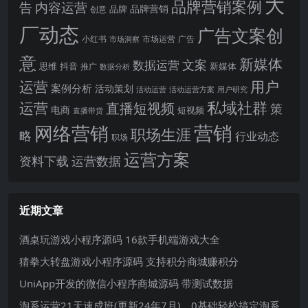
大
品牌营销案例
内容运营
告
品牌营销
品牌
创意
厂动态
广告文案创
小红书
市场洞察
市场运营
广告
意
新媒体
文案
数据运营
思维
抖音
新媒体
推广
数据分析
运营
用户
案例分析
活动策划
活动运营
活动运营方案
用户研究
运营
私域社群
直播短视频
策
电商
短视频
直播带货
网络营销
营销
职场生涯
略
行业动态
职场
运营方案
运营数据
资料下载
近期文章
酒桌玩游戏小程序源码 16款手机端游戏大全
猜拳大转盘游戏小程序源码 支持积分商城赚积分
UniApp开发的微信小程序商城源码 带测试数据
淘系运营21天速成班(更新24年7月)，0基础轻松搞定淘系