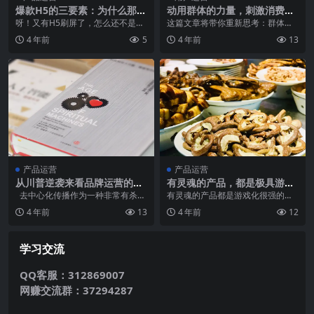
爆款H5的三要素：为什么那个
动用群体的力量，刺激消费者
刷屏的H5，不是我的H5？
的情绪
呀！又有H5刷屏了，怎么还不是我
这篇文章将带你重新思考：群体，
的H5？3月30日被刷屏的是《此处
这是营销中很多人忘记使用的一种
4 年前
5
4 年前
13
故意留白》，现...
力量。而作者提出了一...
产品运营
产品运营
从川普逆袭来看品牌运营的套
有灵魂的产品，都是极具游戏
路：去中心化传播及意识形态
化的产品
去中心化传播作为一种非常有杀伤
有灵魂的产品都是游戏化很强的产
控制
力的屌丝逆袭模式，加上基于意识
品！ App作为互联网产品的一个典
4 年前
13
4 年前
12
形态的...
型代表，从200...
学习交流
QQ客服：312869007
网赚交流群：37294287