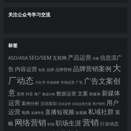
关注公众号学习交流
标签
产品运营
信息流广
SEO/SEM
ASO/ASA
互联网
传播
大
品牌营销案例
内容运营
告
品牌营销
品牌
创意
厂动态
广告文案创
小红书
市场洞察
市场运营
广告
意
新媒体
文案
数据运营
思维
抖音
新媒体
推广
数据分析
运营
用户
案例分析
活动策划
活动运营
活动运营方案
用户研究
运营
私域社群
直播短视频
策
电商
短视频
直播带货
网络营销
营销
职场生涯
略
行业动态
职场