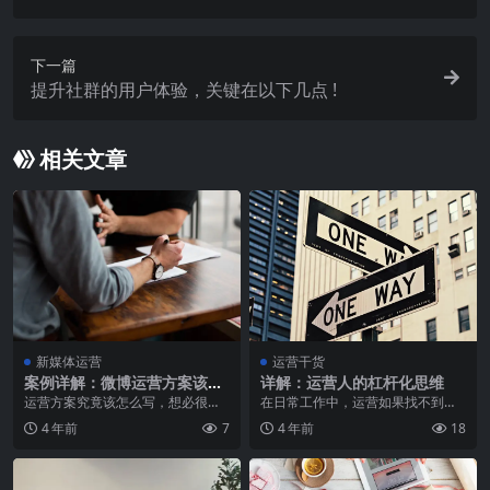
下一篇
提升社群的用户体验，关键在以下几点 !
相关文章
新媒体运营
运营干货
案例详解：微博运营方案该怎
详解：运营人的杠杆化思维
么写？
运营方案究竟该怎么写，想必很多
在日常工作中，运营如果找不到工
新媒体运营萌新们都一知半解。今
作的方向，很容易会进入“瞎忙—没
4 年前
7
4 年前
18
天，我们以一款手游的...
有产出——焦虑——...