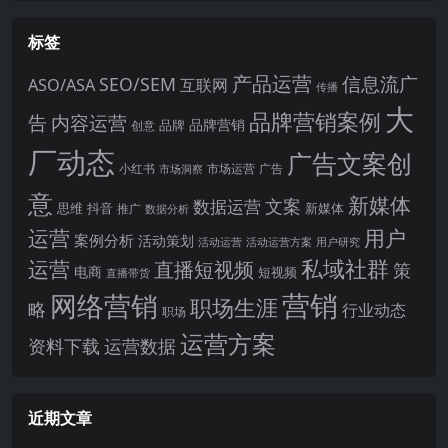
标签
产品运营
信息流广
SEO/SEM
ASO/ASA
互联网
传播
大
品牌营销案例
内容运营
告
品牌营销
品牌
创意
厂动态
广告文案创
小红书
市场洞察
市场运营
广告
意
新媒体
文案
数据运营
思维
抖音
新媒体
推广
数据分析
运营
用户
案例分析
活动策划
活动运营
活动运营方案
用户研究
运营
私域社群
直播短视频
策
电商
短视频
直播带货
网络营销
营销
职场生涯
略
行业动态
职场
运营方案
运营数据
资料下载
近期文章