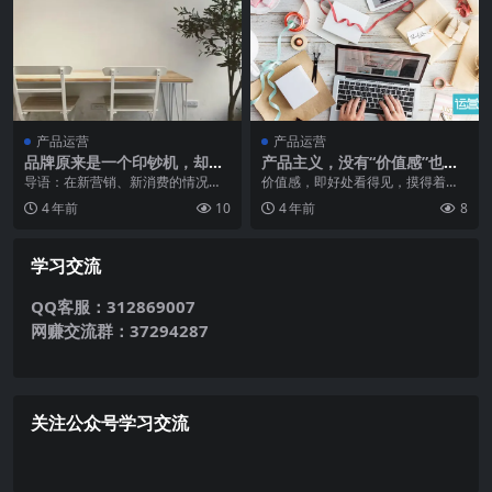
产品运营
产品运营
品牌原来是一个印钞机，却被
产品主义，没有“价值感”也白
玩成了碎钞机
搭
导语：在新营销、新消费的情况
价值感，即好处看得见，摸得着，
下，越来越多的人开始建立自己的
感受得到。有价值感的产品，能够
4 年前
10
4 年前
8
品牌，导致杂草丛生，品...
“自卖自身”。因此，...
学习交流
QQ客服：312869007
网赚交流群：37294287
关注公众号学习交流