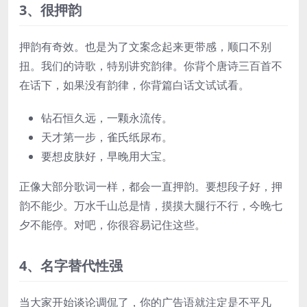
3、很押韵
押韵有奇效。也是为了文案念起来更带感，顺口不别
扭。我们的诗歌，特别讲究韵律。你背个唐诗三百首不
在话下，如果没有韵律，你背篇白话文试试看。
钻石恒久远，一颗永流传。
天才第一步，雀氏纸尿布。
要想皮肤好，早晚用大宝。
正像大部分歌词一样，都会一直押韵。要想段子好，押
韵不能少。万水千山总是情，摸摸大腿行不行，今晚七
夕不能停。对吧，你很容易记住这些。
4、名字替代性强
当大家开始谈论调侃了，你的广告语就注定是不平凡