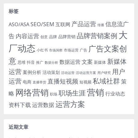
标签
产品运营
信息流广
SEO/SEM
ASO/ASA
互联网
传播
大
品牌营销案例
内容运营
告
品牌营销
品牌
创意
厂动态
广告文案创
小红书
市场洞察
市场运营
广告
意
新媒体
文案
数据运营
思维
抖音
新媒体
推广
数据分析
运营
用户
案例分析
活动策划
活动运营
活动运营方案
用户研究
运营
私域社群
直播短视频
策
电商
短视频
直播带货
网络营销
营销
职场生涯
略
行业动态
职场
运营方案
运营数据
资料下载
近期文章