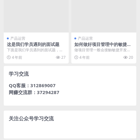
产品运营
产品运营
这是我们学员遇到的面试题
如何做好项目管理中的敏捷开
发？
下面是我们学员遇到的面试题，每
做项目管理一般会接触敏捷开发。
个学员面试遇到回答不好的问题，
敏捷开发使用按周期进行迭代的方
4 年前
27
4 年前
20
我都要求其将其记录下...
式，应对快速变化需求...
学习交流
QQ客服：312869007
网赚交流群：37294287
关注公众号学习交流