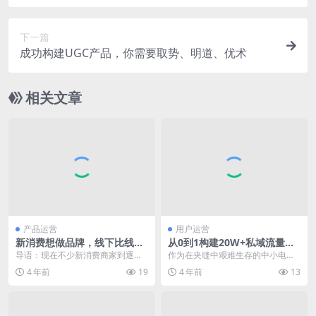
下一篇
成功构建UGC产品，你需要取势、明道、优术
相关文章
产品运营
用户运营
新消费想做品牌，线下比线上
从0到1构建20W+私域流量池
更重要
的实操复盘
导语：现在不少新消费商家到逐渐
作为在夹缝中艰难生存的中小电商
转为线上做品牌，放弃线下发展，
品牌，应该如何布局“可免费获取、
4 年前
19
4 年前
13
然而能成功出圈的品牌...
可免费使用，能持续...